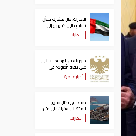
الإمارات: بيان مشترك بشأن
تسليم دانيل كينيهان إلى
السلطات الإيرلندية
الإمارات
سوريا تدين الهجوم الإيراني
على ناقلة "أدنوك" في
مضيق هرمز ‏
أخبار عالمية
ميناء خورفكان يتجهز
لاستقبال سفينة على متنها
6068 سيارة صينية
الإمارات