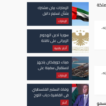
ملكة
الإمارات: بيان مشترك
بشأن تسليم دانيل
كينيهان إلى السلطات
الإمارات
الإيرلندية
ه..
سوريا تدين الهجوم
ني
الإيراني على ناقلة
"أدنوك" في مضيق هرمز
أخبار عالمية
ميناء خورفكان يتجهز
لاستقبال سفينة على
متنها 6068 سيارة صينية
ه..
الإمارات
ني
وفاة السفير الفلسطيني
في القاهرة دياب اللوح
لسمو
أخبار