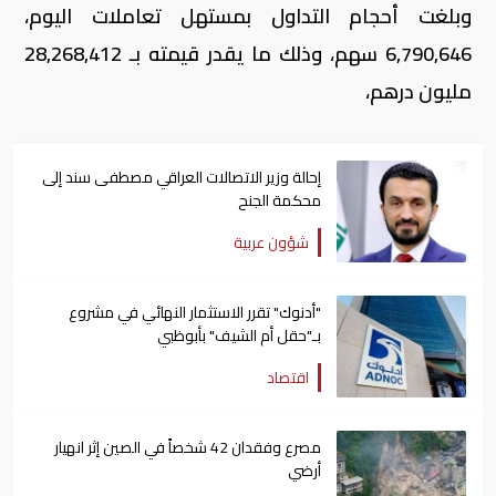
وبلغت أحجام التداول بمستهل تعاملات اليوم،
6,790,646 سهم، وذلك ما يقدر قيمته بـ 28,268,412
مليون درهم،
إحالة وزير الاتصالات العراقي مصطفى سند إلى
محكمة الجنح
شؤون عربية
"أدنوك" تقرر الاستثمار النهائي في مشروع
بـ"حقل أم الشيف" بأبوظبي
اقتصاد
مصرع وفقدان 42 شخصاً في الصين إثر انهيار
أرضي