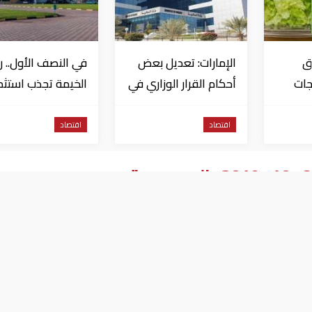
ق
الإمارات: تعديل بعض
في النصف الأول.. 
جات
أحكام القرار الوزاري في
الخيمة تجذب استثم
 بتفشي
شأن الضريبة على
تتجاوز 771 مليون درهم
ا
الشركات والأعمال
اقتصاد
اقتصاد