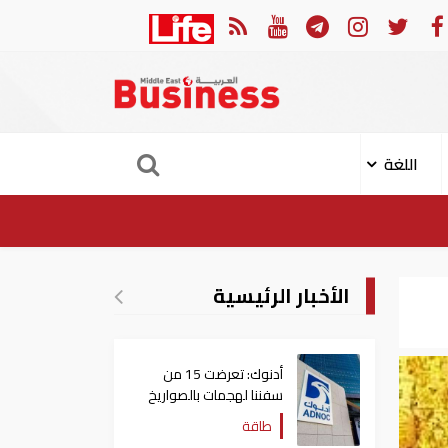
مان العربي والجامعة العربية يدينون الهجوم الحوثي على نجران بالسعودية
اللغة
الأخبار الرئيسية
أدنوك: تعرضت 15 من
سفننا لهجمات بالصواريخ
والطائرات المسيّرة منذ
طاقة
بداية النزاع