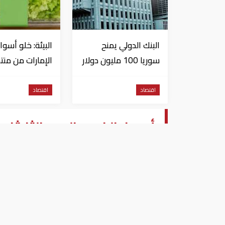
البنك الدولي يمنح
البيئة: خلو أسوا
سوريا 100 مليون دولار
الإمارات من منت
الخس المرتبطة
داء السيكلوسبور
اقتصاد
اقتصاد
أسعار الذهب اليوم الثلاثاء 8- 10- 2019 بالسعودية