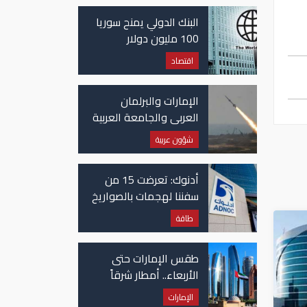
غزة
البنك الدولي يمنح سوريا
100 مليون دولار
اقتصاد
الإمارات والبرلمان
العربي والجامعة العربية
يدينون الهجوم الحوثي
شؤون عربية
على نجران بالسعودية
أدنوك: تعرضت 15 من
سفننا لهجمات بالصواريخ
والطائرات المسيّرة منذ
طاقة
بداية النزاع
طقس الإمارات حتى
الأربعاء.. أمطار شرقاً
وجنوباً وانخفاض
الإمارات