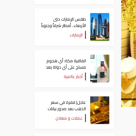
طقس الإمارات حتى
الأربعاء.. أمطار شرقاً وجنوباً
وانخفاض تدريجي للحرارة
الإمارات
اتفاقية مكة: أي هجوم
مسلح على أي دولة يعد
هجوما على الدول الثلاث
أخبار عالمية
جميعا
عاجل| قفزة في سعر
الذهب بعد صدور بيانات
الوظائف الأمريكية
عملات و معادن