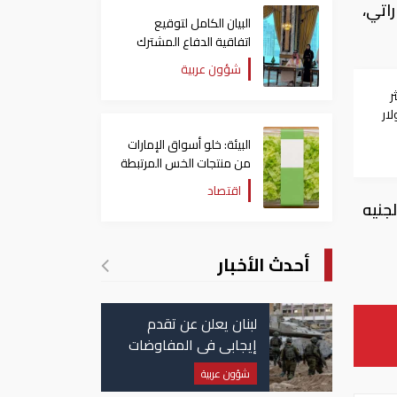
8-10 -2019، عند 155.61 درهم إماراتي،
البيان الكامل لتوقيع
اتفاقية الدفاع المشترك
بين السعودية وتركيا
شؤون عربية
وباكستان
ر
البيئة: خلو أسواق الإمارات
من منتجات الخس المرتبطة
بتفشي داء السيكلوسبورا
اقتصاد
عرا 163.02 ، وجاء سعر الجنيه
أحدث الأخبار
لبنان يعلن عن تقدم
إيجابي في المفاوضات
مع إسرائيل.. وأمريكا
شؤون عربية
تضغط لوقف النار في