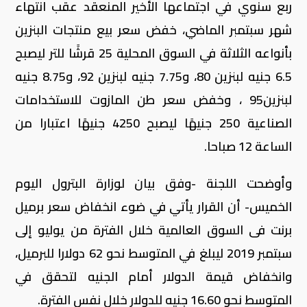
ربع سنوي في اجتماعها الأخير المنعقد عقب انتهاء
شهر سبتمبر الماضي، خفض سعر بيع منتجات البنزين
بأنواعه الثلاثة في السوق المحلية 25 قرشًا للتر ليصبح
6.5 جنيه لبنزين 80، و7.75 جنيه لبنزين 92، و8.75 جنيه
لبنزين95 ، وخفض سعر طن المازوت للاستخدامات
الصناعية 250 جنيهًا ليصبح 4250 جنيهًا اعتبارا من
الساعة 12 صباحا.
وأوضحت اللجنة -وفق بيان لوزارة البترول اليوم
الخميس- أن القرار يأتي في ضوء انخفاض سعر برميل
برنت فى السوق العالمية خلال الفترة من يوليو إلى
سبتمبر 2019 ليبلغ في المتوسط نحو 62 دولارا للبرميل،
وانخفاض قيمة الدولار أمام الجنيه لتحقق في
المتوسط نحو 16.60 جنيه للدولار خلال نفس الفترة.