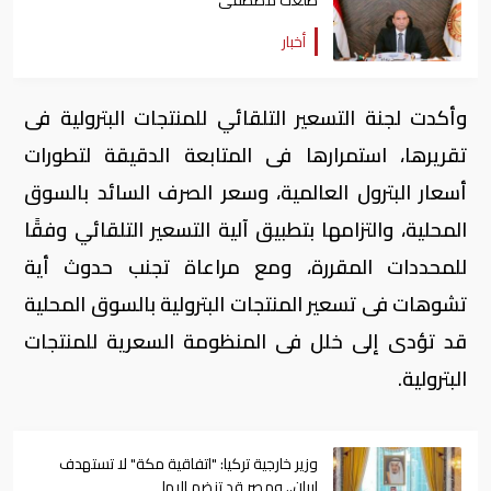
طلعت مصطفى
أخبار
وأكدت لجنة التسعير التلقائي للمنتجات البترولية فى
تقريرها، استمرارها فى المتابعة الدقيقة لتطورات
أسعار البترول العالمية، وسعر الصرف السائد بالسوق
المحلية، والتزامها بتطبيق آلية التسعير التلقائي وفقًا
للمحددات المقررة، ومع مراعاة تجنب حدوث أية
تشوهات فى تسعير المنتجات البترولية بالسوق المحلية
قد تؤدى إلى خلل فى المنظومة السعرية للمنتجات
البترولية.
وزير خارجية تركيا: "اتفاقية مكة" لا تستهدف
إيران.. ومصر قد تنضم إليها