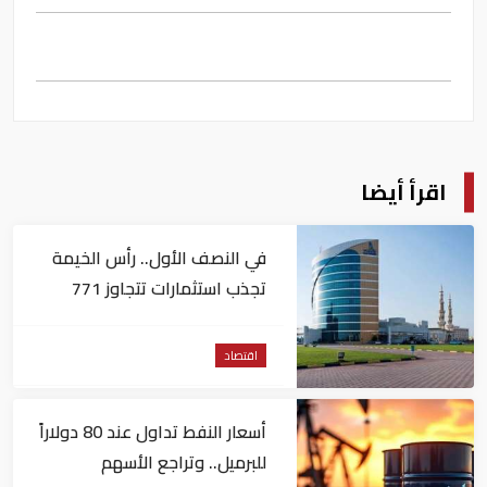
اقرأ أيضا
في النصف الأول.. رأس الخيمة
تجذب استثمارات تتجاوز 771
مليون درهم
اقتصاد
أسعار النفط تداول عند 80 دولاراً
للبرميل.. وتراجع الأسهم