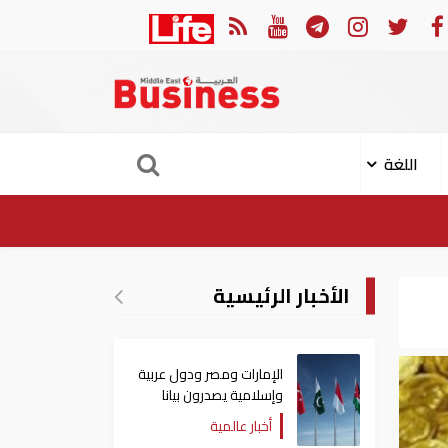
في النصف الأول.. رأس الخيمة تجذب استثمارات تتجاوز 771 مليون درهم
اللغة
الأخبار الرئيسية
الإمارات ومصر ودول عربية
وإسلامية يصدرون بيانا
مشتركا بشأن الانتهاكات
أخبار عالمية
الإسرائيلية في غزة