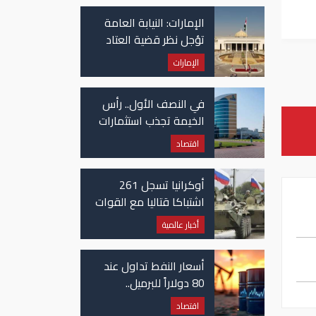
في غزة
الإمارات: النيابة العامة
تؤجل نظر قضية العتاد
العسكري للسودان
الإمارات
في النصف الأول.. رأس
الخيمة تجذب استثمارات
تتجاوز 771 مليون درهم
اقتصاد
أوكرانيا تسجل 261
اشتباكا قتاليا مع القوات
الروسية
أخبار عالمية
أسعار النفط تداول عند
80 دولاراً للبرميل..
وتراجع الأسهم
اقتصاد