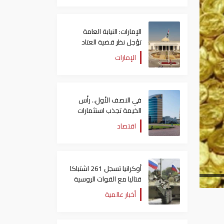
الإمارات: النيابة العامة
تؤجل نظر قضية العتاد
العسكري للسودان
الإمارات
في النصف الأول.. رأس
الخيمة تجذب استثمارات
تتجاوز 771 مليون درهم
اقتصاد
أوكرانيا تسجل 261 اشتباكا
قتاليا مع القوات الروسية
أخبار عالمية