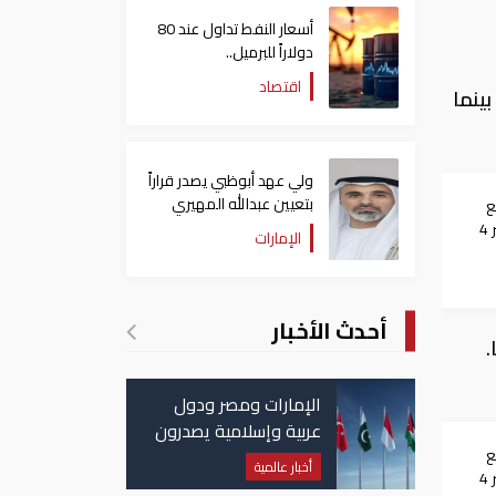
أسعار النفط تداول عند 80
دولاراً للبرميل..
وتراجع الأسهم الأمريكية
اقتصاد
لأسواق المصرية وصل إلى 5,530 جنيها، بينما
ولي عهد أبوظبي يصدر قراراً
بتعيين عبدالله المهيري
ع
رئيسا لـ"أبوظبي للتراث"
عالميا.. والأونصة تخسر 4
الإمارات
أحدث الأخبار
، أما سعر جرام الذهب عيار 18وصل 592.36 جنيها.
الإمارات ومصر ودول
عربية وإسلامية يصدرون
بيانا مشتركا بشأن
ع
أخبار عالمية
عالميا.. والأونصة تخسر 4
الانتهاكات الإسرائيلية