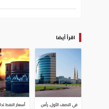
اقرأ أيضا
في النصف الأول.. رأس
أسعار النفط تدا