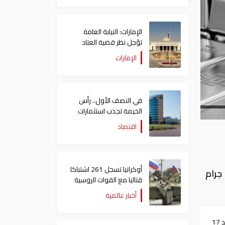
الإمارات: النيابة العامة
تؤجل نظر قضية العتاد
العسكري للسودان
الإمارات
في النصف الأول.. رأس
الخيمة تجذب استثمارات
تتجاوز 771 مليون درهم
اقتصاد
أوكرانيا تسجل 261 اشتباكا
يس 26-9-2019 ، فيما سجل جرام
قتاليا مع القوات الروسية
أخبار عالمية
سعر الذهب اليوم الأحد 17