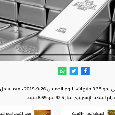
انخفض سعر جرام الفضة النقي عيار 99.9 إلى نحو 9.38 جنيهات، اليوم الخم
الإمارات تعدل «القيمة