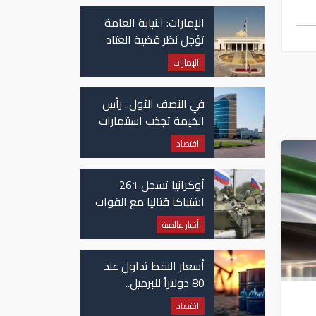
في غزة
الإمارات: النيابة العامة
تؤجل نظر قضية العتاد
العسكري للسودان
الإمارات
في النصف الأول.. رأس
الخيمة تجذب استثمارات
تتجاوز 771 مليون درهم
اقتصاد
أوكرانيا تسجل 261
اشتباكا قتاليا مع القوات
الروسية
أخبار عالمية
أسعار النفط تداول عند
80 دولاراً للبرميل..
وتراجع الأسهم
اقتصاد