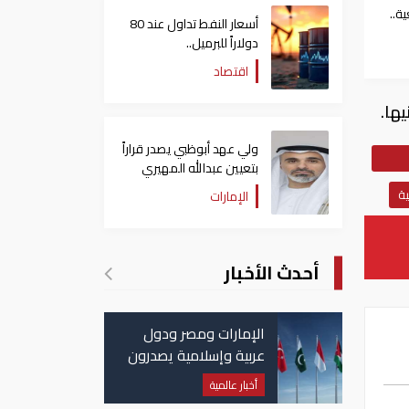
صنعية..
أسعار النفط تداول عند 80
 يسجل 660 جنيها
دولاراً للبرميل..
وتراجع الأسهم الأمريكية
اقتصاد
ولي عهد أبوظبي يصدر قراراً
بتعيين عبدالله المهيري
رئيسا لـ"أبوظبي للتراث"
ية
الإمارات
أحدث الأخبار
الإمارات ومصر ودول
عربية وإسلامية يصدرون
بيانا مشتركا بشأن
أخبار عالمية
الانتهاكات الإسرائيلية