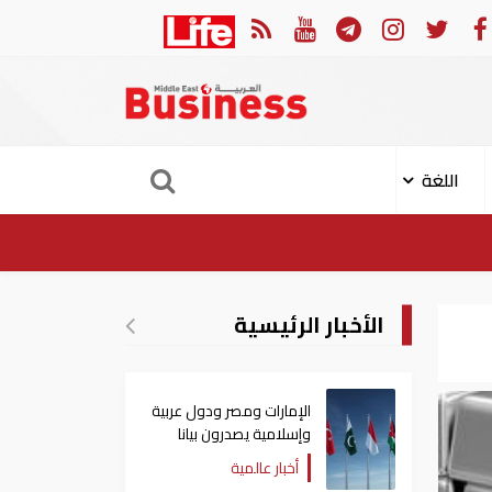
في النصف الأول.. رأس الخيمة تجذب استثمارات تتجاوز 771 مليون درهم
اللغة
الأخبار الرئيسية
الإمارات ومصر ودول عربية
وإسلامية يصدرون بيانا
مشتركا بشأن الانتهاكات
أخبار عالمية
الإسرائيلية في غزة