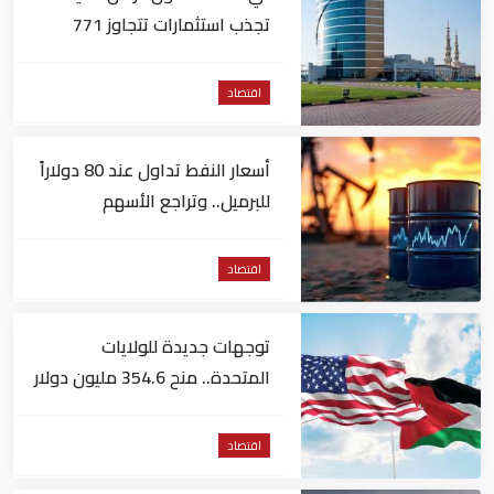
تجذب استثمارات تتجاوز 771
مليون درهم
اقتصاد
أسعار النفط تداول عند 80 دولاراً
للبرميل.. وتراجع الأسهم
الأمريكية
اقتصاد
توجهات جديدة للولايات
المتحدة.. منح 354.6 مليون دولار
مساعدات إلى الأردن
اقتصاد