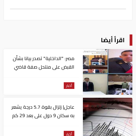
اقرأ أيضا
مصر: "الداخلية" تصدر بيانا بشأن
القبض على منتحل صفة قاضي
للاستيلاء على المواطنين
أخبار
عاجل| زلزال بقوة 5.7 درجة يشعر
به سكان 9 دول على بعد 29 كم
من السويس
أخبار