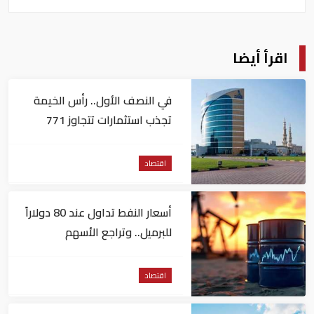
اقرأ أيضا
في النصف الأول.. رأس الخيمة
تجذب استثمارات تتجاوز 771
مليون درهم
اقتصاد
أسعار النفط تداول عند 80 دولاراً
للبرميل.. وتراجع الأسهم
الأمريكية
اقتصاد