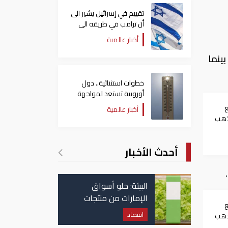
تقييم في إسرائيل يشير الى
أن ترامب في طريقه الى
إبرام اتفاق مع إيران
أخبار عالمية
لأسواق المصرية وصل إلى 5,568 جنيها، بينما
خطوات استثنائية.. دول
أوروبية تستعد لمواجهة
موجة حر غير مسبوقة
أخبار عالمية
لذهب
ة
أحدث الأخبار
البيئة: خلو أسواق
الإمارات من منتجات
الخس المرتبطة بتفشي
اقتصاد
لذهب
داء السيكلوسبورا
ة