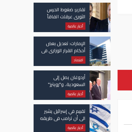
تقارير: ضغوط الحرس
الثوري عرقلت اتفاقاً
وشيكاً حول هرمز
أخبار عالمية
الإمارات: تعديل بعض
أحكام القرار الوزاري في
شأن الضريبة على
اقتصاد
الشركات والأعمال
أردوغان يصل إلى
السعودية.. و"رويترز"
تكشف تفاصيل الاتفاق
أخبار عالمية
المرتقب
تقييم في إسرائيل يشير
الى أن ترامب في طريقه
الى إبرام اتفاق مع إيران
أخبار عالمية