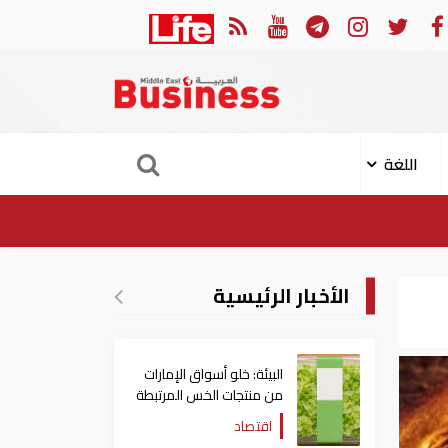
ات: تعديل بعض أحكام القرار الوزاري في شأن الضريبة على الشركات والأعمال
اللغة
الأخبار الرئيسية
البيئة: خلو أسواق الإمارات
من منتجات الخس المرتبطة
بتفشي داء السيكلوسبورا
اقتصاد