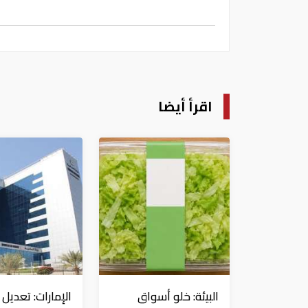
اقرأ أيضا
البيئة: خلو أسواق
الإمارات: تعديل