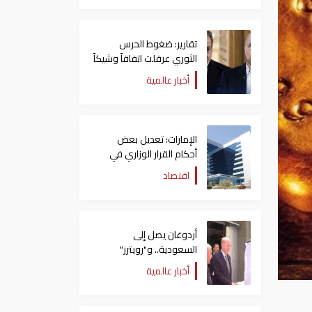
تقارير: ضغوط الحرس
الثوري عرقلت اتفاقاً وشيكاً
حول هرمز
أخبار عالمية
الإمارات: تعديل بعض
أحكام القرار الوزاري في
شأن الضريبة على الشركات
اقتصاد
والأعمال
أردوغان يصل إلى
السعودية.. و"رويترز"
تكشف تفاصيل الاتفاق
أخبار عالمية
المرتقب