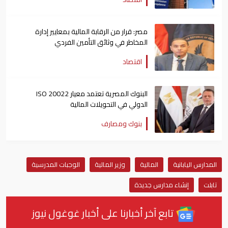
مصر: قرار من الرقابة المالية بمعايير إدارة
المخاطر في وثائق التأمين الفردي
اقتصاد
البنوك المصرية تعتمد معيار ISO 20022
الدولي في التحويلات المالية
بنوك ومصارف
المدارس اليابانية
المالية
وزير المالية
الوجبات المدرسية
تابلت
إنشاء مدارس جديدة
تابع آخر أخبارنا على أخبار غوغول نيوز