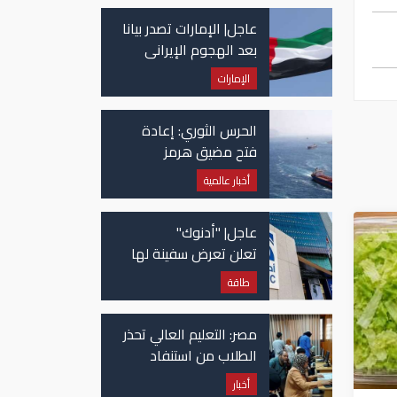
عاجل| الإمارات تصدر بيانا
بعد الهجوم الإيراني
على سفينة تابعة
الإمارات
لـ"أدنوك"
الحرس الثوري: إعادة
فتح مضيق هرمز
مرهونة بقبول واشنطن
أخبار عالمية
الكامل لشروط طهران
عاجل| "أدنوك"
تعلن تعرض سفينة لها
للاستهداف بصاروخ في
طاقة
مضيق هرمز
مصر: التعليم العالي تحذر
الطلاب من استنفاد
الرغبات قبل غلق
أخبار