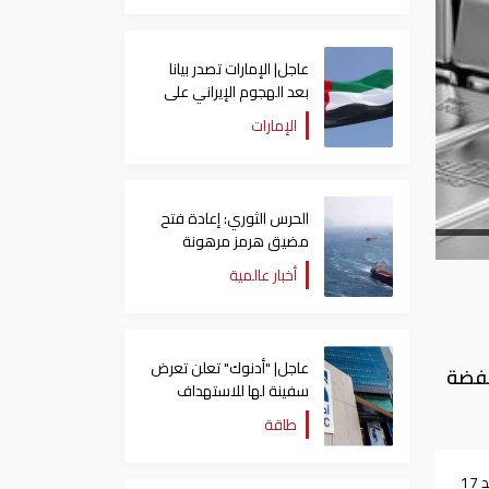
عاجل| الإمارات تصدر بيانا
بعد الهجوم الإيراني على
سفينة تابعة لـ"أدنوك"
الإمارات
الحرس الثوري: إعادة فتح
مضيق هرمز مرهونة
بقبول واشنطن الكامل
أخبار عالمية
لشروط طهران
عاجل| "أدنوك" تعلن تعرض
، فيما سجل جرام الفضة
سفينة لها للاستهداف
بصاروخ في مضيق هرمز
طاقة
سعر الذهب اليوم الأحد 17