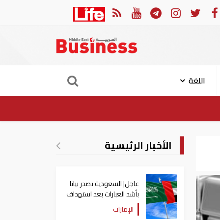
الحرس الثوري: إعادة فتح مضيق هرمز مرهونة بقبول واشنطن الكامل لشروط طه
اللغة
الأخبار الرئيسية
عاجل| السعودية تصدر بيانا
بأشد العبارات بعد استهداف
إيران لناقلة إماراتية
الإمارات