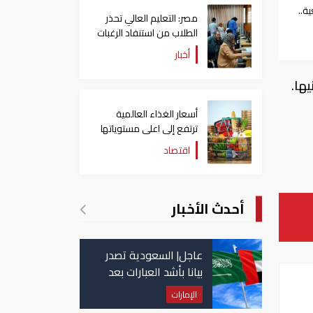
صنعية..
مصر: التعليم العالي تحذر
 يسجل 660 جنيها
الطلاب من استنفاد الرغبات
قبل غلق التسجيل
أخبار
أسعار الغذاء العالمية
ترتفع إلى اعلى مستوياتها
منذ 3 سنوات
اقتصاد
أحدث الأخبار
عاجل| السعودية تصدر
بيانا بأشد العبارات بعد
استهداف إيران لناقلة
الإمارات
إماراتية