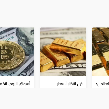
عالمي:
في انتظار أسعار
أسواق اليوم.. انخ
على
الفائدة.. ارتفاع الدولار
النفط والدولار وارت
"
وانخفاض الذهب
للذهب
عملات و معادن
عملات و معادن