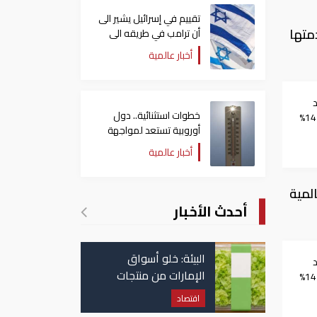
تقييم في إسرائيل يشير الى
والتي جاء في مقدمتها
أن ترامب في طريقه الى
إبرام اتفاق مع إيران
أخبار عالمية
خطوات استثنائية.. دول
انهيارا.. بيتكوين يتراجع 14%
أوروبية تستعد لمواجهة
موجة حر غير مسبوقة
أخبار عالمية
العالمية
أحدث الأخبار
البيئة: خلو أسواق
الإمارات من منتجات
انهيارا.. بيتكوين يتراجع 14%
الخس المرتبطة بتفشي
اقتصاد
داء السيكلوسبورا