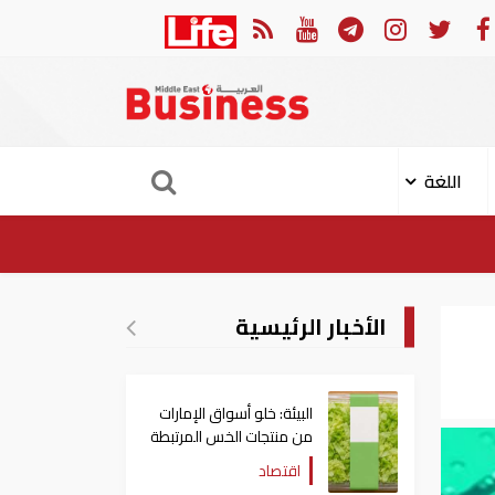
ارات: تعديل بعض أحكام القرار الوزاري في شأن الضريبة على الشركات والأعمال
اللغة
الأخبار الرئيسية
البيئة: خلو أسواق الإمارات
من منتجات الخس المرتبطة
بتفشي داء السيكلوسبورا
اقتصاد