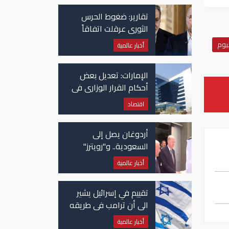
تقارير: ضغوط الحرس
الثوري عرقلت اتفاقاً
وشيكاً حول هرمز
يوم
أخبار عالمية
الإمارات: تعديل بعض
أحكام القرار الوزاري في
شأن الضريبة على
اقتصاد
الشركات والأعمال
أردوغان يصل إلى
السعودية.. و"رويترز"
تكشف تفاصيل الاتفاق
أخبار عالمية
المرتقب
تقييم في إسرائيل يشير
الى أن ترامب في طريقه
الى إبرام اتفاق مع إيران
أخبار عالمية