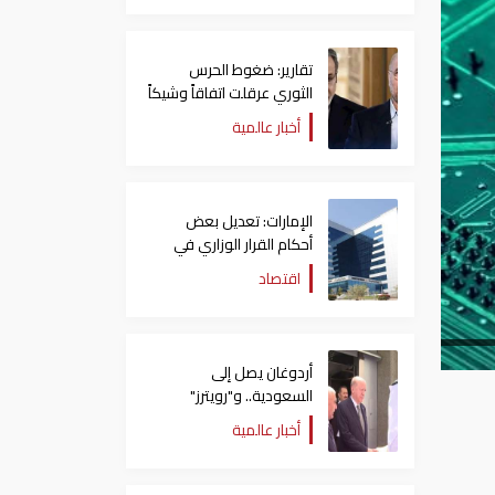
تقارير: ضغوط الحرس
الثوري عرقلت اتفاقاً وشيكاً
حول هرمز
أخبار عالمية
الإمارات: تعديل بعض
أحكام القرار الوزاري في
شأن الضريبة على الشركات
اقتصاد
والأعمال
أردوغان يصل إلى
السعودية.. و"رويترز"
تكشف تفاصيل الاتفاق
أخبار عالمية
المرتقب