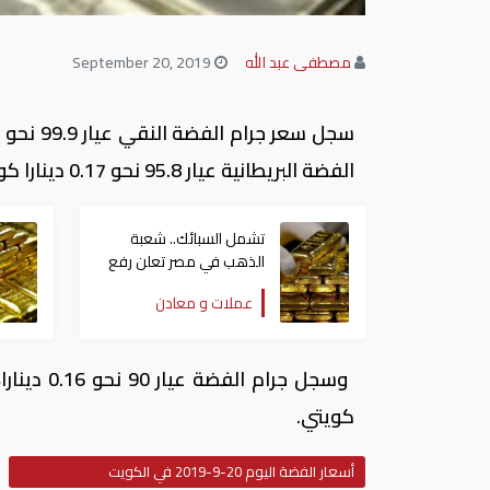
مصطفى عبد الله
September 20, 2019
الفضة البريطانية عيار 95.8 نحو 0.17 دينارا كويتيا، وجرام الفضة الإسترليني عيار 92.5 نحو 0.16 دينارا.
تشمل السبائك.. شعبة
الذهب في مصر تعلن رفع
قيمة المصنعية على
عملات و معادن
المشغولات 10%
كويتي.
أسعار الفضة اليوم 20-9-2019 في الكويت