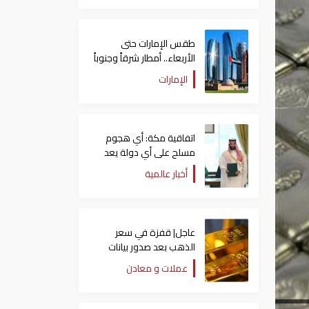
طقس الإمارات حتى
الأربعاء.. أمطار شرقاً وجنوباً
وانخفاض تدريجي للحرارة
الإمارات
اتفاقية مكة: أي هجوم
مسلح على أي دولة يعد
هجوما على الدول الثلاث
أخبار عالمية
جميعا
عاجل| قفزة في سعر
الذهب بعد صدور بيانات
الوظائف الأمريكية
عملات و معادن