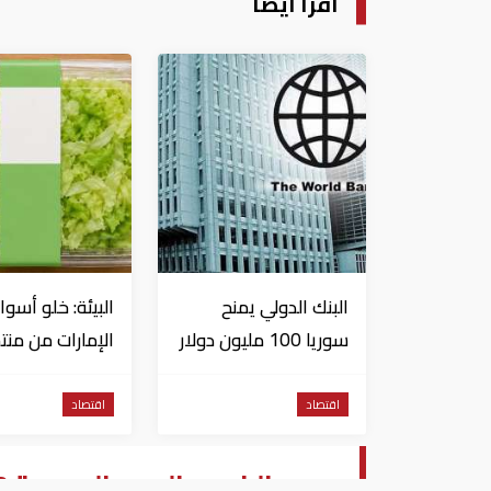
اقرأ أيضا
البنك الدولي يمنح
البيئة: خلو أسوا
سوريا 100 مليون دولار
الإمارات من منت
الخس المرتبطة
داء السيكلوسبور
اقتصاد
اقتصاد
سعر الذهب اليوم الجمعة 20-9-2019 في الكويت