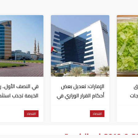
ق
الإمارات: تعديل بعض
في النصف الأول.. 
جات
أحكام القرار الوزاري في
الخيمة تجذب استثم
 بتفشي
شأن الضريبة على
تتجاوز 771 مليون درهم
ا
الشركات والأعمال
اقتصاد
اقتصاد