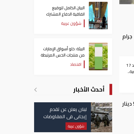
البيان الكامل لتوقيع
اتفاقية الدفاع المشترك
بين السعودية وتركيا
شؤون عربية
وباكستان
ويت، فيما سجل جرام
البيئة: خلو أسواق الإمارات
من منتجات الخس المرتبطة
بتفشي داء السيكلوسبورا
اقتصاد
سعر الذهب اليوم الأحد 17
صنعية..
 يسجل 660 جنيها
أحدث الأخبار
وسجل جرام الفضة عيار 90 نحو 0.16 دينارا، وجرام فضة عيار 80 نحو 0.14 دينارا، أوقية الفضة نحو 5.43 دينار
لبنان يعلن عن تقدم
إيجابي في المفاوضات
مع إسرائيل.. وأمريكا
شؤون عربية
تضغط لوقف النار في