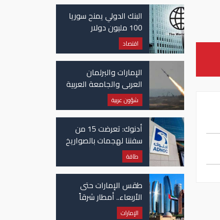
غزة
البنك الدولي يمنح سوريا
100 مليون دولار
اقتصاد
الإمارات والبرلمان
العربي والجامعة العربية
يدينون الهجوم الحوثي
شؤون عربية
على نجران بالسعودية
أدنوك: تعرضت 15 من
سفننا لهجمات بالصواريخ
والطائرات المسيّرة منذ
طاقة
بداية النزاع
طقس الإمارات حتى
الأربعاء.. أمطار شرقاً
وجنوباً وانخفاض
الإمارات