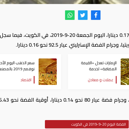
سجل سعر جرام الفضة النقي عيار 99.9 نحو 0.17 دينارا، اليوم الجمعة 20-9-2019، في الك
الإمارات تعدل «القيمة
المضافة» لخدمة
نوفمبر 2019 بالم
المصنعية عند توريد الذهب
وعيار 21
عملات و معادن
اقتصاد
والألماس
للجرام
الفضة اليوم 20-9-2019 في الكويت