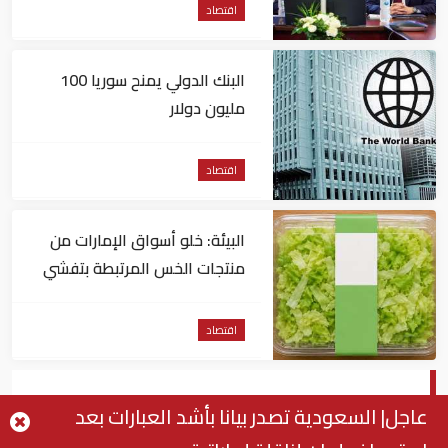
اقتصاد
البنك الدولي يمنح سوريا 100
مليون دولار
اقتصاد
البيئة: خلو أسواق الإمارات من
منتجات الخس المرتبطة بتفشي
داء السيكلوسبورا
اقتصاد
سعر الجنيه الذهب في مصر اليوم الجمعة
عاجل| السعودية تصدر بيانا بأشد العبارات بعد
20-9-2019