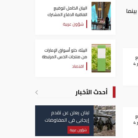
البيان الكامل لتوقيع
لأسواق المصرية وصل إلى 5.494 جنيها، بينما
اتفاقية الدفاع المشترك
بين السعودية وتركيا
شؤون عربية
وباكستان
البيئة: خلو أسواق الإمارات
من منتجات الخس المرتبطة
ع
بتفشي داء السيكلوسبورا
عالميا.. والأونصة تخسر 4
اقتصاد
أحدث الأخبار
لبنان يعلن عن تقدم
ع
إيجابي في المفاوضات
عالميا.. والأونصة تخسر 4
مع إسرائيل.. وأمريكا
شؤون عربية
تضغط لوقف النار في