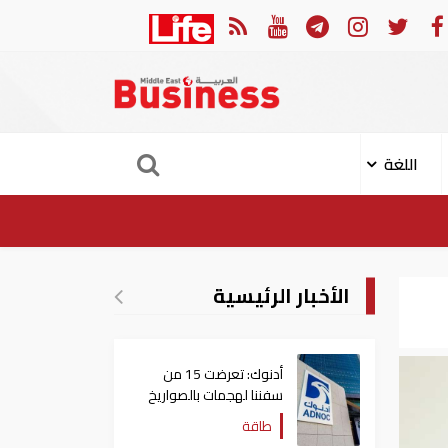
لمان العربي والجامعة العربية يدينون الهجوم الحوثي على نجران بالسعودية
اللغة
الأخبار الرئيسية
أدنوك: تعرضت 15 من
سفننا لهجمات بالصواريخ
والطائرات المسيّرة منذ
طاقة
بداية النزاع