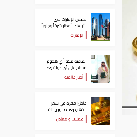
طقس الإمارات حتى
الأربعاء.. أمطار شرقاً وجنوباً
وانخفاض تدريجي للحرارة
الإمارات
اتفاقية مكة: أي هجوم
مسلح على أي دولة يعد
هجوما على الدول الثلاث
أخبار عالمية
جميعا
عاجل| قفزة في سعر
الذهب بعد صدور بيانات
الوظائف الأمريكية
عملات و معادن