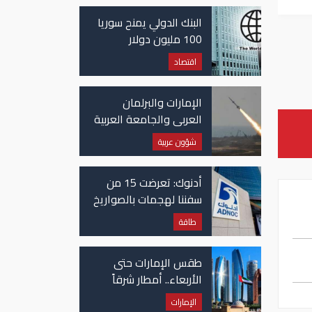
غزة
البنك الدولي يمنح سوريا
100 مليون دولار
اقتصاد
الإمارات والبرلمان
العربي والجامعة العربية
يدينون الهجوم الحوثي
شؤون عربية
على نجران بالسعودية
أدنوك: تعرضت 15 من
سفننا لهجمات بالصواريخ
والطائرات المسيّرة منذ
طاقة
بداية النزاع
طقس الإمارات حتى
الأربعاء.. أمطار شرقاً
وجنوباً وانخفاض
الإمارات