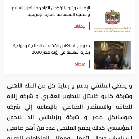
الإمارات وإثيوبيا تؤكدان التزامهما بتعزيز السلام
والتنمية المستدامة بالقارة الإفريقية
الإمارات
مدبولي: استغلال المُخلفات الصناعية والزراعية
ركيزة أساسية في رؤية مصر 2030
اقتصاد
و يحظي الملتقي بدعم و رعاية كل من البنك الأهلي
وشركة كايرو كابيتال للتطوير العقاري و شركة إنارة
للطاقة والاستثمار الصناعي، بالإضافة إلي شركة
جيوسايكل مصر و شركة ريزيليانس اند للتحول
المؤسسي، كذلك يجمع الملتقي عدد من أهم صانعي
السياسات ورجال الأعمال وممثلي المنظمات الدولية