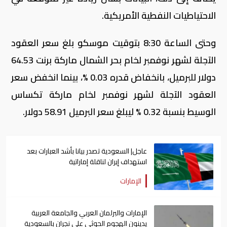
الاحتياطيات النفطية الأمريكية.
وحتى الساعة 8:30 بتوقيت موسكو بلغ سعر العقود
الآجلة لشهر نوفمبر لخام بحر الشمال ماركة برنت 64.53
دولار للبرميل، بانخفاض قدره 0.03 %، بينما انخفض سعر
العقود الآجلة لشهر نوفمبر لخام ماركة تكساس
الوسيط بنسبة 0.32 % ليبلغ سعر البرميل 58.91 دولار.
عاجل| السعودية تصدر بيانا بأشد العبارات بعد
استهداف إيران لناقلة إماراتية
الإمارات
الإمارات والبرلمان العربي والجامعة العربية
يدينون الهجوم الحوثي على نجران بالسعودية