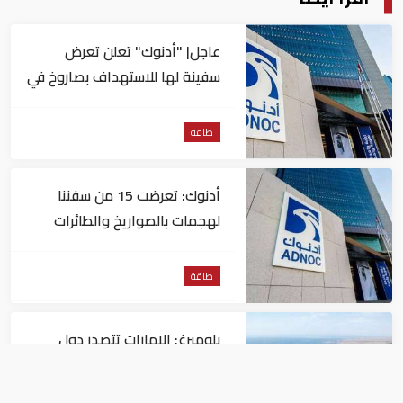
عاجل| "أدنوك" تعلن تعرض
سفينة لها للاستهداف بصاروخ في
مضيق هرمز
طاقة
أدنوك: تعرضت 15 من سفننا
لهجمات بالصواريخ والطائرات
المسيّرة منذ بداية النزاع
طاقة
بلومبرغ: الإمارات تتصدر دول
المنطقة في صادرات النفط عبر
مضيق هرمز