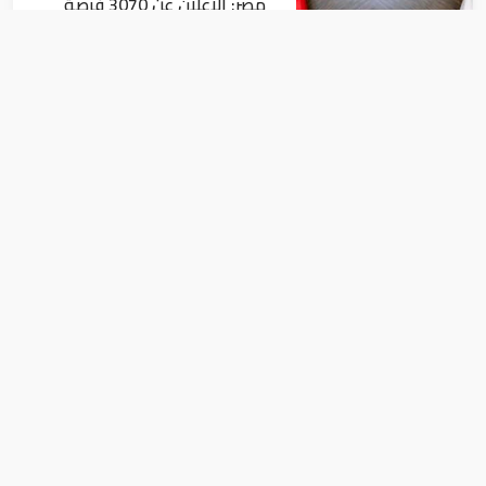
مصر: الإعلان عن 3070 فرصة
عمل بمجموعة طلعت مصطفى
أخبار
مصر: "الداخلية" تصدر بيانا بشأن
القبض على منتحل صفة قاضي
للاستيلاء على المواطنين
أخبار
رئيس الوزراء المصري يتلقى دعوة من
الشيخ محمد بن راشد لحضور اجتماعات
منتدى الإعلام العربى