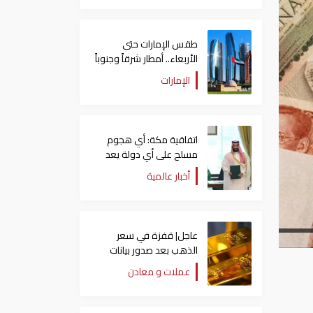
طقس الإمارات حتى
الأربعاء.. أمطار شرقاً وجنوباً
وانخفاض تدريجي للحرارة
الإمارات
اتفاقية مكة: أي هجوم
مسلح على أي دولة يعد
هجوما على الدول الثلاث
أخبار عالمية
جميعا
عاجل| قفزة في سعر
الذهب بعد صدور بيانات
الوظائف الأمريكية
عملات و معادن