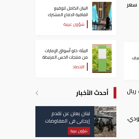
عودي، اليوم الأربعاء11- 9- 2019 ، وجاء سعر
البيان الكامل لتوقيع
اتفاقية الدفاع المشترك
بين السعودية وتركيا
شؤون عربية
وباكستان
البيئة: خلو أسواق الإمارات
من منتجات الخس المرتبطة
فيف
بتفشي داء السيكلوسبورا
اقتصاد
فيما سجل سعر اليورو مقابل الريال السعودي 4.1267 ريال، وسجل سعر صرف الجنيه الاسترليني 4.6275 ريال
أحدث الأخبار
لبنان يعلن عن تقدم
جنيه المصري نحو 0.2281 ريال سعودي،
إيجابي في المفاوضات
مع إسرائيل.. وأمريكا
شؤون عربية
تضغط لوقف النار في