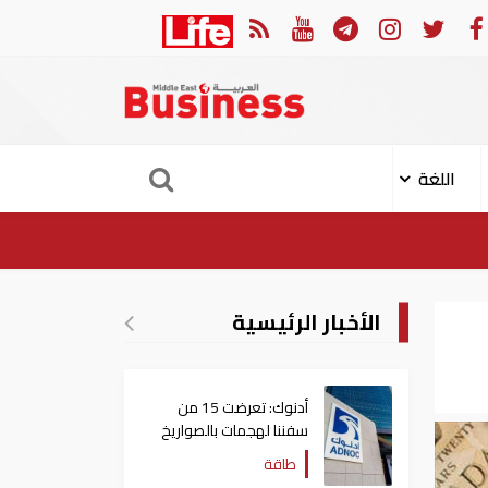
العربي والجامعة العربية يدينون الهجوم الحوثي على نجران بالسعودية
اللغة
الأخبار الرئيسية
أدنوك: تعرضت 15 من
سفننا لهجمات بالصواريخ
والطائرات المسيّرة منذ
طاقة
بداية النزاع