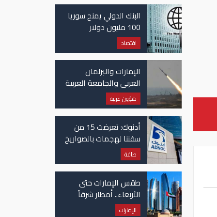
غزة
البنك الدولي يمنح سوريا
100 مليون دولار
اقتصاد
الإمارات والبرلمان
العربي والجامعة العربية
يدينون الهجوم الحوثي
شؤون عربية
على نجران بالسعودية
أدنوك: تعرضت 15 من
سفننا لهجمات بالصواريخ
والطائرات المسيّرة منذ
طاقة
بداية النزاع
طقس الإمارات حتى
الأربعاء.. أمطار شرقاً
وجنوباً وانخفاض
الإمارات