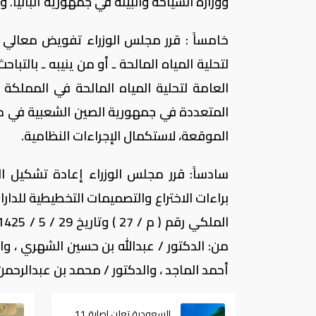
ووزارة السياحة والبيئة في جمهورية ألبانيا.
خامساً : قرر مجلس الوزراء تفويض معالي و
لتحلية المياه المالحة ـ أو من ينيبه ـ با
العامة لتحلية المياه المالحة في المملكة 
المتعددة في جمهورية الصين الشعبية في مجال
الموقعة، لاستكمال الإجراءات النظامية.
سادساً: قرر مجلس الوزراء إعادة تشكيل ا
براءات الاختراع والتصميمات التخطيطية للدارا
من: الدكتور / عبدالله بن حسين الشهري ، وا
أحمد الماجد ، والدكتور / محمد بن عبدالرحمن 
السعودية تعلن إصابة 11