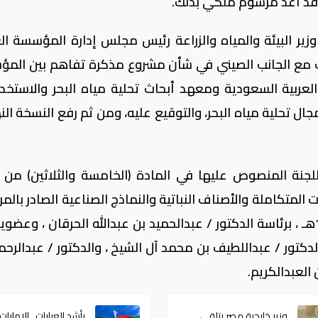
 وقد أُعد مرسوم ملكي بذلك.
زير البيئة والمياه والزراعة رئيس مجلس إدارة المؤسسة ال
لتباحث مع الجانب الصيني في شأن مشروع مذكرة تفاهم بين الم
العربية السعودية ومعهد أبحاث تحلية مياه البحر والاستخد
 تحلية مياه البحر، والتوقيع عليه، ومن ثم رفع النسخة النه
للجنة المنصوص عليها في المادة (الخامسة والثلاثين) من 
ت المتكاملة والأصناف النباتية والنماذج الصناعية الصادر بال
الملكي رقم ( م / 27 ) وتاريخ 29 / 5 / 1425هـ ، برئاسة الدكتور / عبدالحميد بن عبدالله الحرقان ، و
لدكتور / عبداللطيف بن محمد آل الشيخ ، والدكتور / عبدالرحم
العبدالكريم.
وزير خارجية مصر يتلقي
بأشد العبارات.. الإمارات