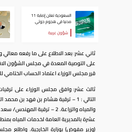
السعودية تعلن إصابة 11
مدنيا في هجوم حوثي
على نجران
شؤون عربية
ثاني عشر: بعد الاطلاع على ما رفعه معالي وز
قرر مجلس الوزراء اعتماد الحساب الختامي 
ثالث عشر: وافق مجلس الوزراء على ترقيات
التالي : 1 – ترقية هشام بن فهد بن محم
والمياه والزراعة. 2 – ترقية ال
(وزير مفوض) بوزارة الخارجية. واطلع مج