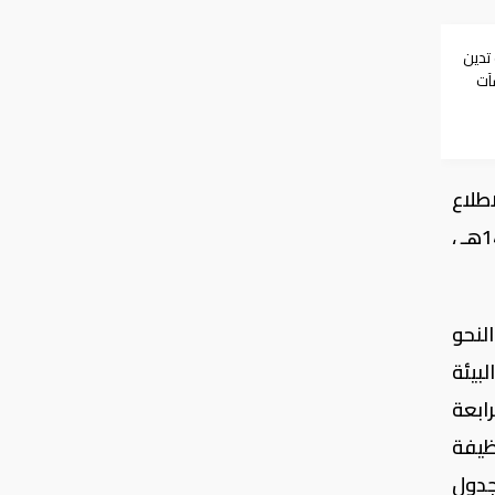
 تدين
آت
اطلاع
على التوصية المعدة في مجلس الشؤون الاقتصادية والتنمية رقم ( 17 ـ 56 / 40 / د ) وتاريخ 13 / 11 / 1440هـ ،
لنحو
لبيئة
لرابعة
 إلى وظيفة
جدول