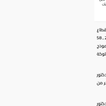
آت
 قطاع
البيئة والمياه والزراعة، وبعد الاطلاع على التوصية المعدة في مجلس الشؤون الاقتصادية والتنمية رقم ( 20 ـ 58
1 – الموافقة على نموذج
ة مملوكة
دكتور
ر من
كتور