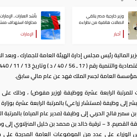
وزير خارجية مصر يتلقي
بأشد العبارات.. الإمارات
اتصالات هاتفية من نظراءه
محاولة استهداف منش
بالإمارات والسعودية
بترولية بالسعودية
أخبار
الإمارات
والأردن والكويت
ير المالية رئيس مجلس إدارة الهيئة العامة للجمارك ، وبعد ال
للمؤسسة العامة لجسر الملك فهد عن عام مالي سابق.
 للمرتبة الرابعة عشرة ووظيفة (وزير مفوض) ، وذلك على ا
د البشر إلى وظيفة (مستشار زراعي) بالمرتبة الرابعة عشرة بوزارة ا
مهندس/ سعد بن سمير فالح الحربي إلى وظيفة (مدير عام المياه) بالمرتبة ا
عشرة بالمديرية العامة لخدمات المياه بمنطقة القصيم. 3 – ترقية خالد بن محمد بن خليل المنزلاوي
لس الوزراء على عدد من الموضوعات العامة المدرجة على 