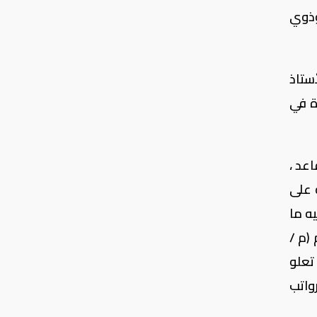
وذوي
أستاذ
ة في
عد ،
ء الموافقة على
ه ما
رقم (م /
ى الرتبة التي تعلو
واتب