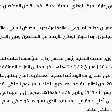
إدارة المركز الوطني لتنمية الحياة الفطرية من المختصين 
صور بن عطيه المزروعي ، والدكتور / بدر بن حضيض الحربي ، وال
جلس إدارة المركز الوطني للأرصاد من المختصين وذوي الخبر
وزير الخدمة المدنية رئيس مجلس إدارة المؤسسة العامة للتقا
وبعد النظر في قرار مجلس الشورى رقم ( 147 / 40 ) وتاريخ 2 / 9 / 1440هـ ، قرر مجلس الوزرا
 على سلم رواتب الوظائف الصحية العسكرية ـ الذي ينطبق علي
ورد في المادة (18) والفقرة (ب) من المادة (20) من نظام التقاعد العسكري الصادر بالمرسوم الملكي 
24) وتاريخ 5 / 4 / 1395هـ ، أو الأمر الملكي رقم ( أ / 111 ) وتاريخ 5 / 5 / 1424هـ ـ فيرقى إل
اس أعلى درجة في المستوى الذي يعلو مستواه في سلم ر
 ملكي بذلك.