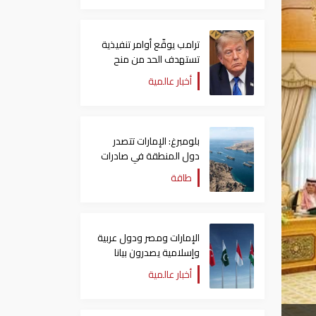
ترامب يوقّع أوامر تنفيذية
تستهدف الحد من منح
الجنسية الأمريكية بالولادة
أخبار عالمية
بلومبرغ: الإمارات تتصدر
دول المنطقة في صادرات
النفط عبر مضيق هرمز
طاقة
الإمارات ومصر ودول عربية
وإسلامية يصدرون بيانا
مشتركا بشأن الانتهاكات
أخبار عالمية
الإسرائيلية في غزة