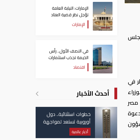
الإمارات: النيابة العامة
تؤجل نظر قضية العتاد
العسكري للسودان
الإمارات
مجلس
في النصف الأول.. رأس
الخيمة تجذب استثمارات
تتجاوز 771 مليون درهم
اقتصاد
ر في
1هـ ، قرر مجلس الوزراء
أحدث الأخبار
ة مصر
 والدعوة
خطوات استثنائية.. دول
أوروبية تستعد لمواجهة
شؤون
موجة حر غير مسبوقة
أخبار عالمية