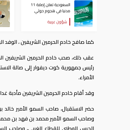
السعودية تعلن إصابة 11
مدنيا في هجوم حوثي
على نجران
شؤون عربية
كما صافح خادم الحرمين الشريفين ، الوفد 
عقب ذلك، صحب خادم الحرمين الشريفين الم
رئيس جمهورية كوت ديفوار إلى صالة الاست
الأمراء.
وقد أقام خادم الحرمين الشريفين مأدبة غدا
حضر الاستقبال، صاحب السمو الأمير خالد ب
وصاحب السمو الأمير محمد بن فهد بن محمد، 
الحرس الوطني للقطاع الغربي، وصاحب السمو 