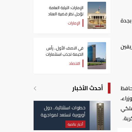
الإمارات: النيابة العامة
تؤجل نظر قضية العتاد
بجدة
العسكري للسودان
الإمارات
يفين
في النصف الأول.. رأس
الخيمة تجذب استثمارات
تتجاوز 771 مليون درهم
اقتصاد
أحدث الأخبار
حافظ
راء،
خطوات استثنائية.. دول
ملكي
أوروبية تستعد لمواجهة
رية.
موجة حر غير مسبوقة
أخبار عالمية