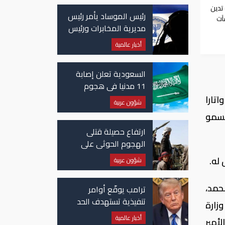
 تدين
رئيس الموساد يأمر رئيس
آت
مديرية المخابرات ورئيس
قسم إيران بالاستقالة
أخبار عالمية
السعودية تعلن إصابة
11 مدنيا في هجوم
حوثي على نجران
تارا
شؤون عربية
لسمو
ارتفاع حصيلة قتلى
الهجوم الحوثي على
معسكرات حكومية لـ58
له.
شؤون عربية
قتيلًا وعشرات الجرحى
حمد،
ترامب يوقّع أوامر
تنفيذية تستهدف الحد
زارة
من منح الجنسية
أخبار عالمية
أمير