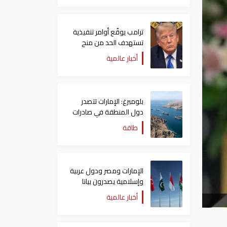
ترامب يوقّع أوامر تنفيذية
تستهدف الحد من منح
الجنسية الأمريكية بالولادة
أخبار عالمية
بلومبرغ: الإمارات تتصدر
دول المنطقة في صادرات
النفط عبر مضيق هرمز
طاقة
الإمارات ومصر ودول عربية
وإسلامية يصدرون بيانا
مشتركا بشأن الانتهاكات
أخبار عالمية
الإسرائيلية في غزة