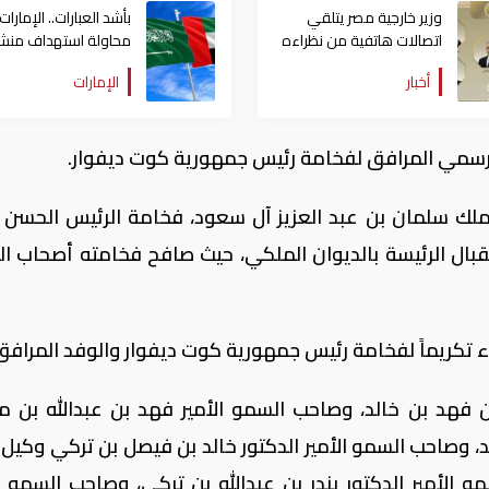
وزير خارجية مصر يتلقي
بأشد العبارات.. الإمارات
اتصالات هاتفية من نظراءه
محاولة استهداف منش
بالإمارات والسعودية
بترولية بالسعودية
أخبار
الإمارات
والأردن والكويت
الرسمي المرافق لفخامة رئيس جمهورية كوت ديفوار.
لك سلمان بن عبد العزيز آل سعود، فخامة الرئيس الحسن وا
قبال الرئيسة بالديوان الملكي، حيث صافح فخامته أصحاب ا
ء تكريماً لفخامة رئيس جمهورية كوت ديفوار والوفد المرافق 
ن فهد بن خالد، وصاحب السمو الأمير فهد بن عبدالله بن م
وصاحب السمو الأمير الدكتور خالد بن فيصل بن تركي وكيل و
الأمير الدكتور بندر بن عبدالله بن تركي، وصاحب السمو ال