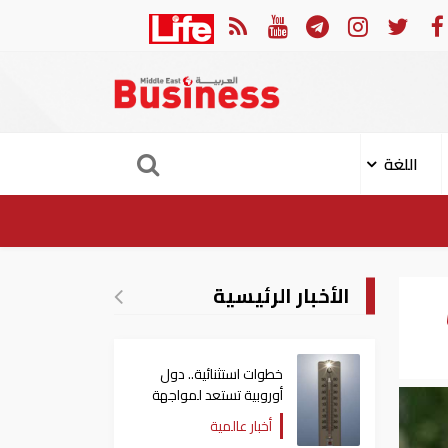
 إصابة 11 مدنيا في هجوم حوثي على نجران
ارتفاع
اللغة
الأخبار الرئيسية
خطوات استثنائية.. دول
أوروبية تستعد لمواجهة
موجة حر غير مسبوقة
أخبار عالمية