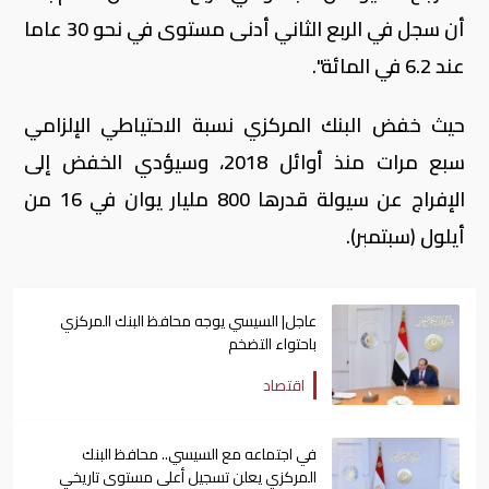
أن سجل في الربع الثاني أدنى مستوى في نحو 30 عاما
عند 6.2 في المائة".
حيث خفض البنك المركزي نسبة الاحتياطي الإلزامي
سبع مرات منذ أوائل 2018، وسيؤدي الخفض إلى
الإفراج عن سيولة قدرها 800 مليار يوان في 16 من
أيلول (سبتمبر).
عاجل| السيسي يوجه محافظ البنك المركزي
باحتواء التضخم
اقتصاد
في اجتماعه مع السيسي.. محافظ البنك
المركزي يعلن تسجيل أعلى مستوى تاريخي