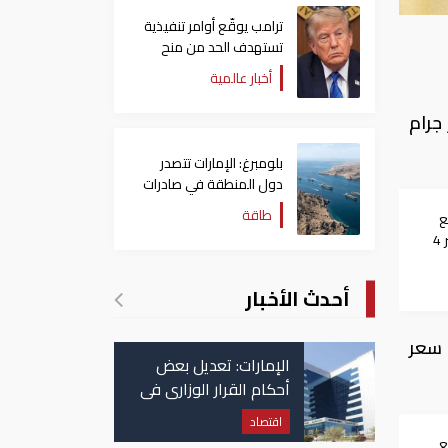
ترامب يوقّع أوامر تنفيذية
تستهدف الحد من منح
الجنسية الأمريكية بالولادة
أخبار عالمية
 183.50ريال أما سعر جرام
بلومبرغ: الإمارات تتصدر
دول المنطقة في صادرات
النفط عبر مضيق هرمز
طاقة
ع
عالميا.. والأونصة تخسر 4
أحدث الأخبار
قية الذهب سعر
الإمارات: تعديل بعض
أحكام القرار الوزاري في
شأن الضريبة على
اقتصاد
الشركات والأعمال
ع