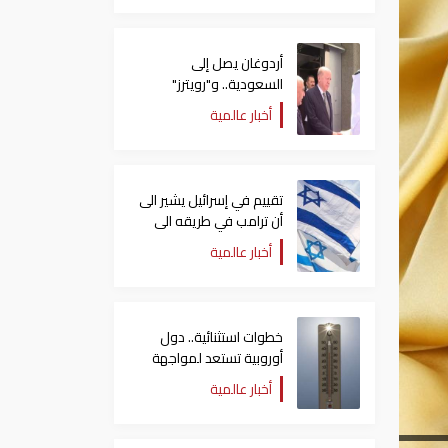
أردوغان يصل إلى
السعودية.. و"رويترز"
تكشف تفاصيل الاتفاق
أخبار عالمية
المرتقب
تقييم في إسرائيل يشير الى
أن ترامب في طريقه الى
إبرام اتفاق مع إيران
أخبار عالمية
خطوات استثنائية.. دول
أوروبية تستعد لمواجهة
موجة حر غير مسبوقة
أخبار عالمية