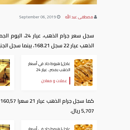
مصطفى عبد الله
September 06, 2019
الذهب عيار 22 سجل 168.21، بينما سجل الجنيه الذهب سعرًا 1,285 ريال.
عاجل| هبوط حاد في أسعار
الذهب بمصر.. عيار 24
يفقد 700 جنيه دفعة
عملات و معادن
واحدة
5,707 ريال.
عاجل| هبوط حاد في أسعار