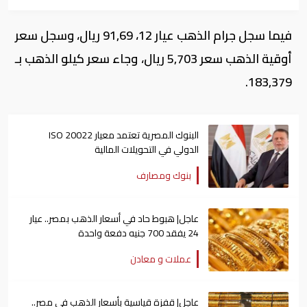
فيما سجل جرام الذهب عيار 12، 91,69 ريال، وسجل سعر
أوقية الذهب سعر 5,703 ريال، وجاء سعر كيلو الذهب بـ
183,379.
البنوك المصرية تعتمد معيار ISO 20022
الدولي في التحويلات المالية
بنوك ومصارف
عاجل| هبوط حاد في أسعار الذهب بمصر.. عيار
24 يفقد 700 جنيه دفعة واحدة
عملات و معادن
عاجل| قفزة قياسية بأسعار الذهب في مصر..