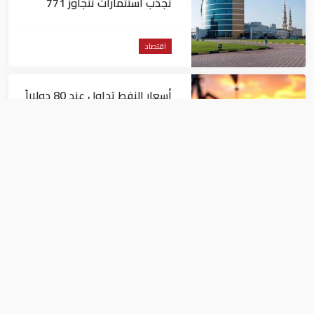
تجذب استثمارات تتجاوز 771
مليون درهم
اقتصاد
أسعار النفط تداول عند 80 دولاراً
للبرميل.. وتراجع الأسهم
الأمريكية
اقتصاد
توجهات جديدة للولايات
المتحدة.. منح 354.6 مليون دولار
مساعدات إلى الأردن
اقتصاد