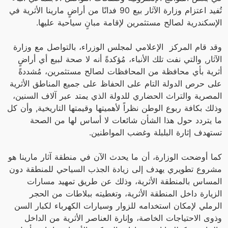
تُفيد اعتزام وزارة الآثار بيع 90 فدانًا من أراضٍ مارينا الأثرية في
الإسكندرية لصالح مستثمرين لإقامة مبانٍ سياحية عليها.
وقد قام المركز الإعلامي لمجلس الوزراء، بالتواصل مع وزارة
الآثار, والتي نفت تلك الأنباء، مُؤكدةً أنه لا صحة لبيع أي أراضٍ
أثرية بأي محافظة من المحافظات لصالح مستثمرين، مُشددةً
على حرص الدولة التام على الحفاظ على جميع المناطق الأثرية
المصرية والتراث الحضاري للدولة الذي يمتد عبر آلاف السنين،
وذلك بكافة ربوع الوطن نظراً لأهميتها وقيمتها التاريخية, وأن كل
ما يتردد حول هذا الشأن شائعات لا أساس لها من الصحة
تستهدف إثارة البلبلة وغضب المواطنين.
كما أوضحت الوزارة، أن ما يحدث الآن في منطقة آثار مارينا هو
مشروع تطويري يهدف إلى زيادة الجذب السياحي للمنطقة دون
المساس بالمنطقة الأثرية، وذلك عن طريق تمهيد مسارات
الزيارة داخل المنطقة الأثرية، وتغطيته ببلاطات من الحجر
الرملي لإمكان استخدامه للزوار وسيارات الكهرباء لكبار السن
وذوى الاحتياجات الخاصة، وإنارة العناصر الأثرية من الداخل