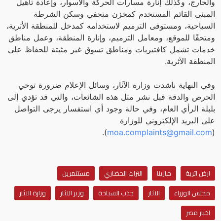
والخارج، وكذلك إنارة مسارات الحركة والأسوار، وإعادة تأهيل
المبنى القائم المستخدم كمخزن متحفي وسكن الشرطة
السياحية، ومستوفى الترميم لاستخدامه كمدخل للمنطقة الأثرية،
ومتحفًا للموقع، ومعامل الترميم، وإنارة المنطقة، وعمل مناطق
خدمات تشمل كافتيريات ومناطق تسوق غير مثبتة للحفاظ على
المنطقة الأثرية.
وفي النهاية ناشدت وزارة الآثار، وسائل الإعلام ضرورة توخي
الحرص والدقة قبل نشر مثل هذه الشائعات، والتي قد تؤدي إلى
بلبلة الرأي العام، وفي حالة وجود أي استفسار يرجى التواصل
على البريد الإلكتروني للوزارة
).
moa.complaints@gmail.com
(
ارض اثرية
مارينا
التراث الحضاري
مستثمرين
مجلس الوزراء
الاثار
جذب السياحة
وزير الاثار
وزارة الاثار
اخبار مصر