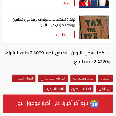
اقتصاد
لإنقاذ الاقتصاد.. مليونيرات بريطانيون يُطالبون
بزيادة الضرائب على الأثرياء
أخبار عالمية
- كما سجل اليوان الصينى نحو 2.4069 جنيه للشراء
و2.4220 جنيه للبيع
اقتصاد
بنوك ومصارف
الفرانك السويسري
اليوان الصيني
ين ياباني
الجنيه المصري
البنك المركزي
تابع آخر أخبارنا على أخبار غوغول نيوز