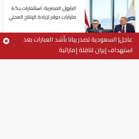
البترول المصرية: استثمارات بـ4.5
مليارات دولار لزيادة الإنتاج المحلي
وتقليل الاستيراد
اقتصاد
عاجل| السعودية تصدر بيانا بأشد العبارات بعد
استهداف إيران لناقلة إماراتية
البنك الدولي يمنح سوريا 100
مليون دولار
اقتصاد
البيئة: خلو أسواق الإمارات من
منتجات الخس المرتبطة بتفشي
داء السيكلوسبورا
اقتصاد