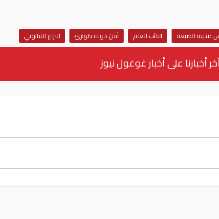
 مدينة الضبعة
النائب العام
أمن دولة طوارئ
النزاع القانوني
خر أخبارنا على أخبار غوغول نيوز