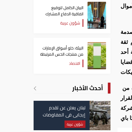
موال
البيان الكامل لتوقيع
اتفاقية الدفاع المشترك
بين السعودية وتركيا
شؤون عربية
وباكستان
صدمة
 ثقة
البيئة: خلو أسواق الإمارات
 أحد
من منتجات الخس المرتبطة
بتفشي داء السيكلوسبورا
ضايا
اقتصاد
كات
أحدث الأخبار
 من
قرار
لبنان يعلن عن تقدم
الشركة
إيجابي في المفاوضات
مع إسرائيل.. وأمريكا
شؤون عربية
تضغط لوقف النار في