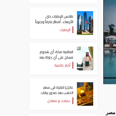
طقس الإمارات حتى
الأربعاء.. أمطار شرقاً وجنوباً
وانخفاض تدريجي للحرارة
الإمارات
اتفاقية مكة: أي هجوم
مسلح على أي دولة يعد
هجوما على الدول الثلاث
أخبار عالمية
جميعا
عاجل| قفزة في سعر
الذهب بعد صدور بيانات
الوظائف الأمريكية
عملات و معادن
 مصر