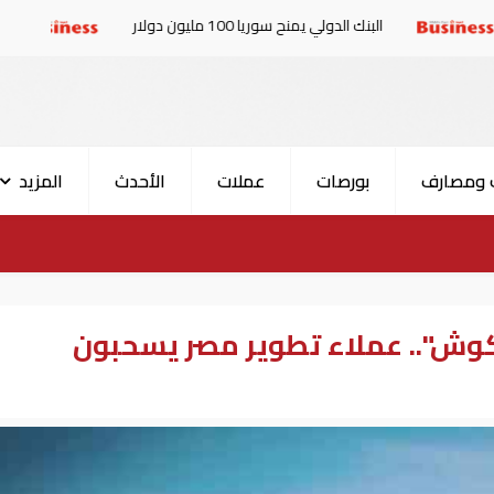
لبنك الدولي يمنح سوريا 100 مليون دولار
الإمارات والبرلما
 ومصارف
بورصات
عملات
الأحدث
المزيد
وش".. عملاء تطوير مصر يسحبون