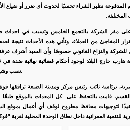
م المدفوعة نظير الشراء تحسبًا لحدوث أي ضرر أو ضياع الأ
 المختلفة.
 على مقر الشركة بالتجمع الخامس وتسبب في احداث 
رار المفاجئ من العملاء، وتأتي هذه الأحداث نتيجة لعدم
لي للشركة والنزاع القانوني خصوصًا وأن السيد أشرف عرفة
 هارب خارج البلاد لوجود أحكام قضائية نهائية ضدة في ق
.
نصب وشي
ية، برئاسة نائب رئيس مركز ومدينة الضبعة ترافقها قوة
قسم، قامت بالتحفظ على كل المعدات بالموقع طبقًا ل
رقم ١ لسنة ٢٠١٨، وذلك تنفيذًا لتوجيهات محافظ مطروح لوقف أي أعمال بموقع 