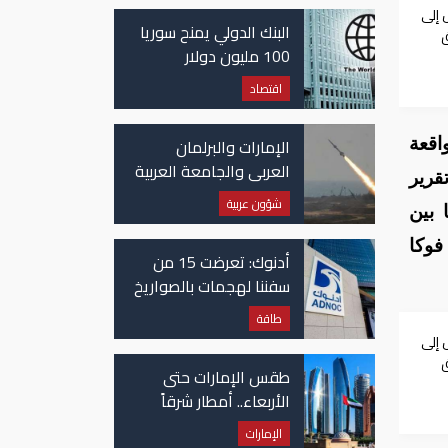
غزة
أشخاص إلى
البنك الدولي يمنح سوريا
ق
100 مليون دولار
اقتصاد
الإمارات والبرلمان
اقعة
العربي والجامعة العربية
قرير
يدينون الهجوم الحوثي
شؤون عربية
 بين
على نجران بالسعودية
فوكا
أدنوك: تعرضت 15 من
سفننا لهجمات بالصواريخ
والطائرات المسيّرة منذ
طاقة
بداية النزاع
أشخاص إلى
ق
طقس الإمارات حتى
الأربعاء.. أمطار شرقاً
وجنوباً وانخفاض
الإمارات