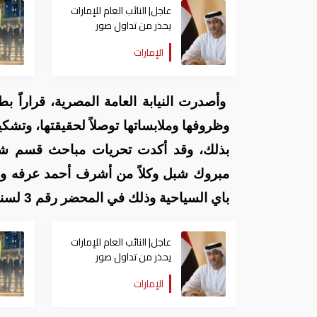
عاجل| النائب العام للإمارات
يحذر من تداول صور
ومقاطع مواقع الحوادث
الإمارات
وأصدرت النيابة العامة المصرية، قراراً بط
وظروفها وملابساتها توصلاً لحقيقتها، وتشكي
بذلك، وقد أكدت تحريات مباحث قسم شرط
مبروك شبل وكلاً من أشرف أحمد عرفه و
باي السياحية وذلك في المحضر رقم 3 لسنة 2019 جنايات أمن دولة طوارئ بتاريخ 28/6/2019.
عاجل| النائب العام للإمارات
يحذر من تداول صور
ومقاطع مواقع الحوادث
الإمارات