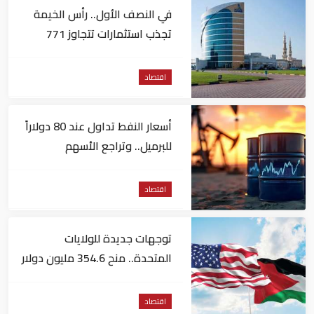
في النصف الأول.. رأس الخيمة
تجذب استثمارات تتجاوز 771
مليون درهم
اقتصاد
أسعار النفط تداول عند 80 دولاراً
للبرميل.. وتراجع الأسهم
الأمريكية
اقتصاد
توجهات جديدة للولايات
المتحدة.. منح 354.6 مليون دولار
مساعدات إلى الأردن
اقتصاد