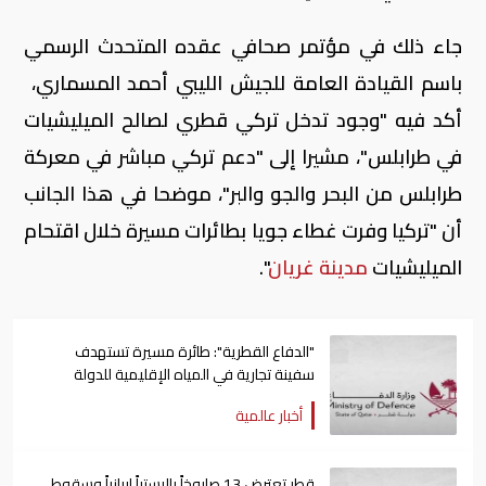
جاء ذلك في مؤتمر صحافي عقده المتحدث الرسمي
باسم القيادة العامة للجيش الليبي أحمد المسماري،
أكد فيه "وجود تدخل تركي قطري لصالح الميليشيات
في طرابلس"، مشيرا إلى "دعم تركي مباشر في معركة
طرابلس من البحر والجو والبر"، موضحا في هذا الجانب
أن "تركيا وفرت غطاء جويا بطائرات مسيرة خلال اقتحام
الميليشيات
مدينة غريان
".
"الدفاع القطرية": طائرة مسيرة تستهدف
سفينة تجارية في المياه الإقليمية للدولة
أخبار عالمية
قطر تعترض 13 صاروخاً باليستياً إيرانياً وسقوط