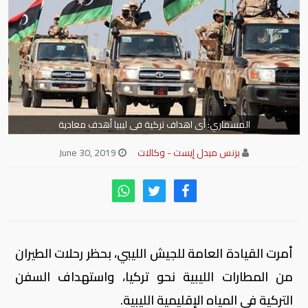
المسماري: أى اهداف تركية فى ليبيا أهدف معادية
بزنس ميدل إيست - وكالات
June 30, 2019
أمرت القيادة العامة للجيش الليبي، بحظر رحلات الطيران
من المطارات الليبية نحو تركيا، واستهداف السفن
التركية في المياه الإقليمية الليبية.