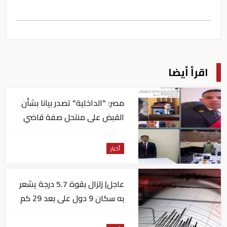
اقرأ أيضا
مصر: "الداخلية" تصدر بيانا بشأن
القبض على منتحل صفة قاضي
للاستيلاء على المواطنين
أخبار
عاجل| زلزال بقوة 5.7 درجة يشعر
به سكان 9 دول على بعد 29 كم
من السويس