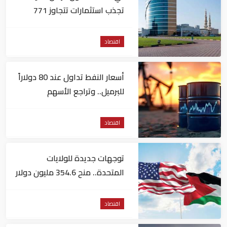
تجذب استثمارات تتجاوز 771
مليون درهم
اقتصاد
أسعار النفط تداول عند 80 دولاراً
للبرميل.. وتراجع الأسهم
الأمريكية
اقتصاد
توجهات جديدة للولايات
المتحدة.. منح 354.6 مليون دولار
مساعدات إلى الأردن
اقتصاد