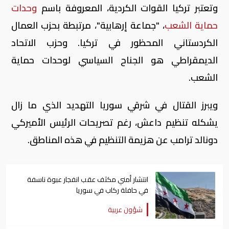
وتعتبر تركيا القوات الكردية، المعروفة باسم
وحدات
حماية الشعب
، "جماعة إرهابية"، مرتبطة بحزب العمال
الكردستاني المحظور في تركيا. وحزب الاتحاد
الديمقراطي هو الجناح السياسي لوحدات حماية
الشعب.
ويبرز القتال في شرقي سوريا التهديد الذي ما زال
يشكله تنظيم داعش، رغم تصريحات الرئيس الأميركي
دونالد ترامب عن هزيمة التنظيم في هذه المناطق.
انتشار أمني مكثف عقب انفجار عبوة ناسفة
في حافلة ركاب في سوريا
شؤون عربية