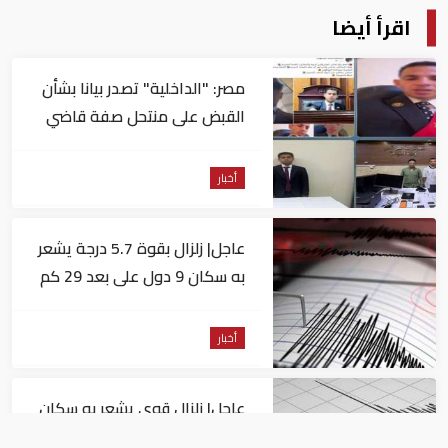
اقرأ أيضا
مصر: "الداخلية" تصدر بيانا بشأن
القبض على منتحل صفة قاضي
للاستيلاء على المواطنين
أخبار
عاجل| زلزال بقوة 5.7 درجة يشعر
به سكان 9 دول على بعد 29 كم
من السويس
أخبار
عاجل| زلزال قوي يشعر به سكان
القاهرة