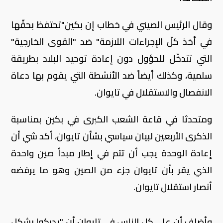
وقال
الرئيس الصيني في خطاب إن بكين"تحتفظ بحقّها
في أخذ كلّ الإجراءات اللازمة" ضد "القوى الخارجية"
التي تتدخّل للحؤول دون إعادة توحيد البلاد بطريقة
سلمية، وكذلك أيضاً ضد الأنشطة التي يقوم بها دعاة
الانفصال والاستقلال في تايوان.
ومتحدثا في قاعة الشعب الكبرى في بكين بمناسبة
الذكرى الأربعين لبيان سياسي بشأن تايوان، أكد شي أن
إعادة الوحدة يجب أن تتم في إطار مبدأ صين واحدة
الذي يقر بأن تايوان جزء من الصين وهو ما يرفضه
أنصار استقلال تايوان.
وأضاف أن على كل الناس في تايوان أن "يدركوا بشكل