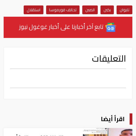
تايوان
بكين
الصين
تحالف فورموسا
استقلال
تابع آخر أخبارنا على أخبار غوغول نيوز
التعليقات
اقرأ أيضا