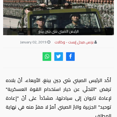
الرئيس الصيني شي جين بينغ
بزنس ميدل إيست - وكالات
January 02, 2019
أكّد الرئيس الصيني شي جين بينغ، الأربعاء، أنّ بلاده
ترفض "التخلّي عن خيار استخدام القوة العسكرية"
لإعادة تايوان إلى سيادتها، مشدّداً على أنّ "إعادة
توحيد" الجزيرة والبرّ الصيني أمرٌ لا مفرّ منه في نهاية
المطاف.