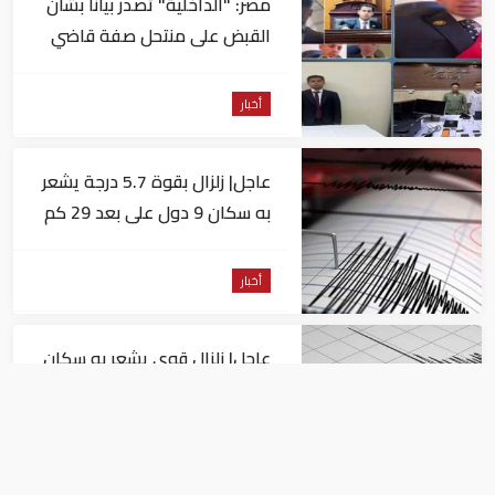
مصر: "الداخلية" تصدر بيانا بشأن
القبض على منتحل صفة قاضي
للاستيلاء على المواطنين
أخبار
عاجل| زلزال بقوة 5.7 درجة يشعر
به سكان 9 دول على بعد 29 كم
من السويس
أخبار
عاجل| زلزال قوي يشعر به سكان
القاهرة
أخبار