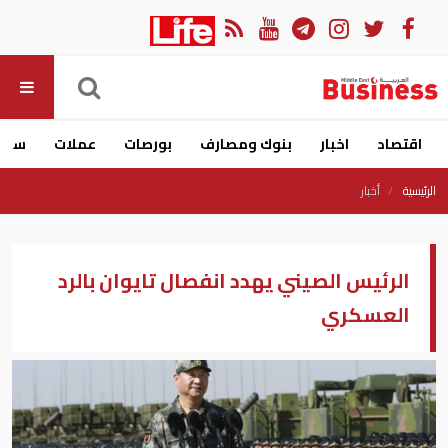
اقتصاد
اخبار
بنوك ومصارف
بورصات
عملات
سيار
الرئيسية
أخبار
الرئيس الصيني يهدد انفصال تايوان بالرد
العسكري