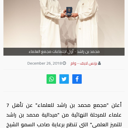
محمد بن راشد - أول اجتماعات مجمع العلماء
بزنس لايف - وام
December 26, 2018
أعلن "مجمع محمد بن راشد للعلماء" عن تأهل 7
علماء للمرحلة النهائية من "ميدالية محمد بن راشد
للتميز العلمي" التي تنظم برعاية صاحب السمو الشيخ