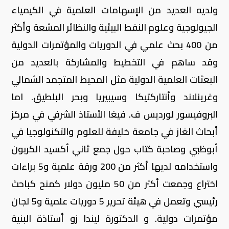
ولديه العديد من الإسهامات العلمية في الكيمياء
الجيولوجية وعلوم النفط البيئية والنظائر المشعة وأكثر
من 400 بحث علمي في الدوريات والمؤتمرات الدولية
وقد ساهم في التخطيط والمشاركة بالعديد من
البعثات العلمية الدولية مثل المحيط المتجمد الشمالي
وغرينلاند وأنتاركتيكا وسيبيريا وبحر البلطيق. اما
البروفيسور لورديس ف. فيغا الأستاذ الشرفي في مركز
أبحاث الغاز في جامعة خليفة للعلوم والتكنولوجيا في
أبوظبي وصاحبة كتاب حول جمع ثاني أكسيد الكربون
واستخدامه لديها أكثر من 200 ورقة علمية و5 براءات
اختراع وجمعت أكثر من 50 مليون دولار كمنح كباحث
رئيسي وتعمل في هيئة تحرير 5 دوريات علمية و5 لجان
مؤتمرات دولية. و الدكتورة ليندا زو أستاذة البنية