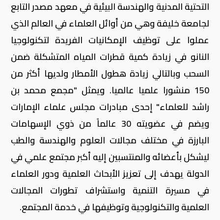
التحتية المدنية والهندسة البيئية في معهد مصدر التابع
لجامعة خليفة وهي من أوائل العلماء في العالم الذي
عملوا على توظيف الإمكانيات الفريدة لتكنولوجيا
النانو في زيادة كمية قطرات المياه المتشكلة ضمن
السحب وبالتالي زيادة هطول الأمطار ولديها أكثر من
150 منشورا علميا عالميا. ويمثل "مجمع محمد بن
راشد للعلماء" إحدى مبادرات مجلس علماء الإمارات
ويضم في عضويته 30 عالماً من ذوي الإسهامات
البارزة في مختلف مجالات العلوم والهندسة والطب
ليشكل بأعضائه والمنتسبين إليه أكبر مجتمع علمي في
الدولة يهدف إلى تعزيز الأبحاث العلمية ودور العلماء
في مسيرة التنمية واستشراف تطورات المجالات
العلمية والتكنولوجية وتوظيفها في خدمة المجتمع.