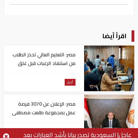
اقرأ أيضا
مصر: التعليم العالي تحذر الطلاب
من استنفاد الرغبات قبل غلق
التسجيل
أخبار
مصر: الإعلان عن 3070 فرصة
عمل بمجموعة طلعت مصطفى
أخبار
عاجل| السعودية تصدر بيانا بأشد العبارات بعد