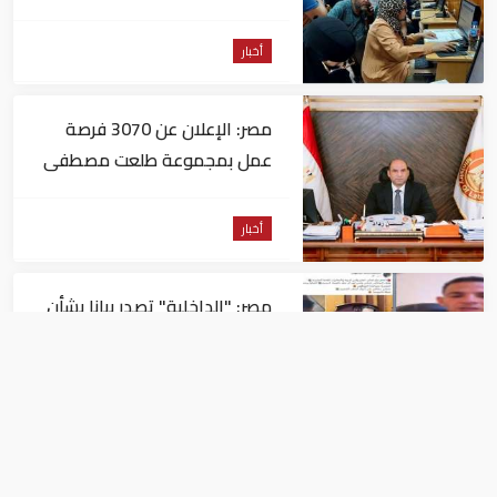
التسجيل
أخبار
مصر: الإعلان عن 3070 فرصة
عمل بمجموعة طلعت مصطفى
أخبار
مصر: "الداخلية" تصدر بيانا بشأن
القبض على منتحل صفة قاضي
للاستيلاء على المواطنين
أخبار
عاجل| زلزال بقوة 5.7 درجة يشعر