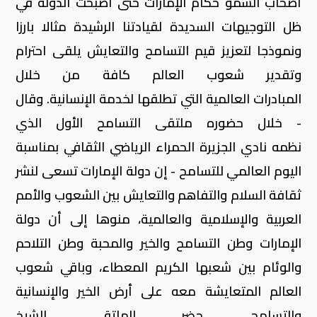
أصحاب السمو حكام الإمارات حتى أصبحت الدولة في
ظل التوجيهات السديدة لقيادتنا الرشيدة مثالا بارزا
ونموذجا لتعزيز قيم التسامح والتعايش يلقى احترام
وتقدير شعوب العالم كافة من خلال
المبادرات العالمية التي تطلقها لخدمة الإنسانية. وقال
- خلال حضوره ملتقى التسامح الأول الذي
نظمه نادي الجزيرة الحمراء الرياضي الثقافي بمناسبة
اليوم العالمي للتسامح - إن دولة الإمارات تسعى لنشر
ثقافة السلام والتفاهم والتعايش بين الشعوب والأمم
العربية والإسلامية والعالمية، منوها إلى أن دولة
الإمارات وطن التسامح والخير والمحبة وطن التلاحم
والوئام بين شعبها الكريم المعطاء، وباقي شعوب
العالم المتعايشة معه على أرض الخير والإنسانية
والتسامح. حضر الملتقى الشيخ