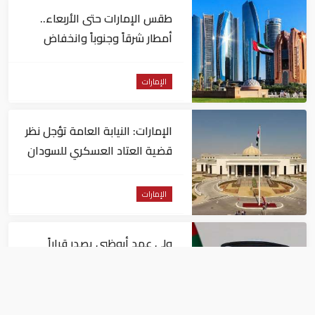
طقس الإمارات حتى الأربعاء..
أمطار شرقاً وجنوباً وانخفاض
تدريجي للحرارة
الإمارات
الإمارات: النيابة العامة تؤجل نظر
قضية العتاد العسكري للسودان
الإمارات
ولي عهد أبوظبي يصدر قراراً
بتعيين عبدالله المهيري رئيسا
لـ"أبوظبي للتراث"
الإمارات