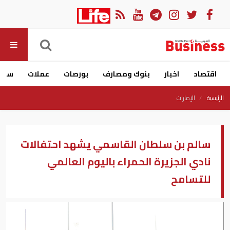
اقتصاد
اخبار
بنوك ومصارف
بورصات
عملات
سيار
الرئيسية
الإمارات
سالم بن سلطان القاسمي يشهد احتفالات
نادي الجزيرة الحمراء باليوم العالمي
للتسامح