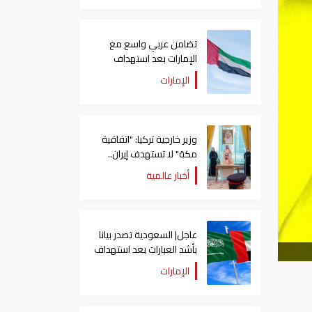
تضامن عربي واسع مع
الإمارات بعد استهداف
ناقلة في مضيق هرمز
الإمارات
وزير خارجية تركيا: "اتفاقية
مكة" لا تستهدف إيران..
ومصر قد تنضم إليها
أخبار عالمية
عاجل| السعودية تصدر بيانا
بأشد العبارات بعد استهداف
إيران لناقلة إماراتية
الإمارات