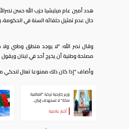
هدد أمين عام ميليشيا حزب الله حسن نصرالله
حال عدم تمثيل حلفائه السنة في الحكومة، وأ
وقال نصر الله: "لا يوجد منطق وطني ول
مصلحة وطنية أن يخرج أحد في لبنان ويقول ممنوع أن تتمثل سنة 8
وأضاف "إذا كان ذلك ممنوعا تعال لنحكي م
وزير خارجية تركيا: "اتفاقية
مكة" لا تستهدف إيران..
ومصر قد تنضم إليها
أخبار عالمية