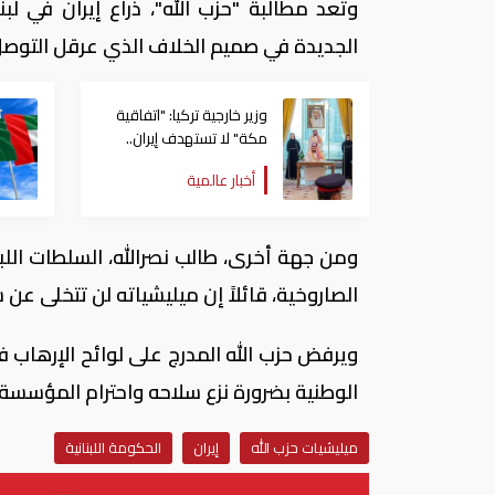
وتعد مطالبة "حزب الله"، ذراع إيران في لب
الجديدة في صميم الخلاف الذي عرقل التوصل إ
وزير خارجية تركيا: "اتفاقية
مكة" لا تستهدف إيران..
ومصر قد تنضم إليها
أخبار عالمية
ومن جهة أخرى، طالب نصرالله، السلطات اللب
الصاروخية، قائلاً إن ميليشياته لن تتخلى عن 
ويرفض حزب الله المدرج على لوائح الإرهاب في
الوطنية بضرورة نزع سلاحه واحترام المؤسسة ا
ميليشيات حزب الله
إيران
الحكومة اللبنانية