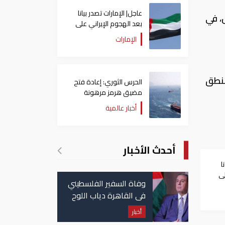
عاجل| الإمارات تصدر بيانا
، في
بعد الهجوم الإيراني على
سفينة تابعة لـ"أدنوك"
الإمارات
منطق
الحرس الثوري: إعادة فتح
مضيق هرمز مرهونة
بقبول واشنطن الكامل
أخبار عالمية
لشروط طهران
أحدث الأخبار
ا
لى
وفاة السفير الفلسطيني
في القاهرة دياب اللوح
أخبار