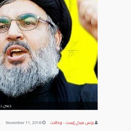
حسن نصر
بزنس ميدل إيست - وكالات
November 11, 2018