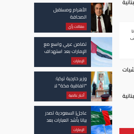
انية
الأهرام ومستقبل
الصحافة
مقالات رأي
ا
لى
تضامن عربي واسع مع
الإمارات بعد استهداف
ناقلة في مضيق هرمز
الإمارات
شيات
وزير خارجية تركيا:
"اتفاقية مكة" لا
تستهدف إيران.. ومصر
انية
أخبار عالمية
قد تنضم إليها
عاجل| السعودية تصدر
بيانا بأشد العبارات بعد
استهداف إيران لناقلة
الإمارات