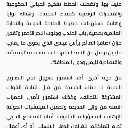
منيت بها، وتضمنت الخطط تفخيخ المباني الحكومية
والمقدرات الوطنية كميناء الحديدة، وهناك نوايا
إرهابية باستهداف خطوط الملاحة الدولية والتجارة
العالمية بمضيق باب المندب وجنوب البحر الأحمر وتفجير
خزان (صافر) العائم برأس عيسى الذي يحوي ما يقارب
مليون برميل من النفط الخام، ما قد يتسبب بكارثة بيئية
واقتصادية لليمن ودول المنطقة".
من جهة أخرى، أكد استمرار تسهيل منح التصاريح
البحرية لـ ميناء الحديدة من قبل قيادة القوات
المشتركة للتحالف، وكذلك استمرار تأمين الممرات
الآمنة من وإلى الحديدة وتحميل الميليشيات الحوثية
الإرهابية المسؤولية القانونية أمام المجتمع الدولي
تجاه انتهاكاتها للقانون الدولي الإنساني أو أي أعمال