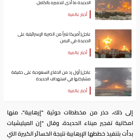
الحديدة ما أدى لتدميره بالكامل
أخبار عالمية
عاجل| أمريكا تتبرأ من الضربة الإسرائيلية على
الحديدة في اليمن
أخبار عالمية
عاجل| أول رد من الدفاع السعودية على حقيقة
مشاركتها في استهداف الحديدة
أخبار عالمية
إلى ذلك، حذر من مخططات حوثية "إرهابية"، منها
امكانية تفجير ميناء الحديدة، وقال "إن الميليشيات
بدأت بتنفيذ خططها الإرهابية نتيجة الخسائر الكبيرة التي