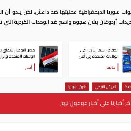
ات سوريا الديمقراطية عمليتها ضد داعش، لكن يبدو أن ال
ديدات أردوغان بشن هجوم واسع ضد الوحدات الكردية التي 
انخفاض سعر البنزين في
مصر: التوصل لاتفاق ب
الولايات المتحدة إلى أقل
الولايات المتحدة وإيران
من أربعة دولارات
تطور بالغ الأهمية
طاقة
أخبار
حدة
الجيش التركي
شرق سوريا
خر أخبارنا على أخبار غوغول نيوز