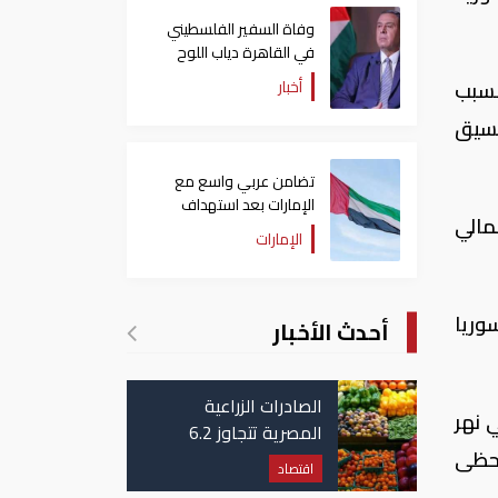
وفاة السفير الفلسطيني
في القاهرة دياب اللوح
أخبار
بسبب
نسيق
تضامن عربي واسع مع
الإمارات بعد استهداف
مالي
ناقلة في مضيق هرمز
الإمارات
وريا
أحدث الأخبار
الصادرات الزراعية
 نهر
المصرية تتجاوز 6.2
تحظى
مليون طن حتى الآن
اقتصاد