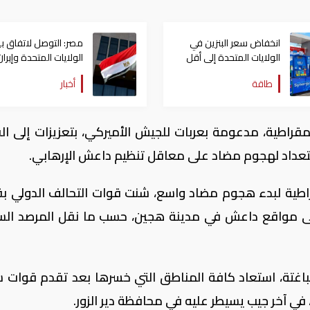
انخفاض سعر البنزين في
مصر: التوصل لاتفاق ب
الولايات المتحدة إلى أقل
الولايات المتحدة وإيران
من أربعة دولارات
تطور بالغ الأهمية
طاقة
أخبار
قراطية، مدعومة بعربات للجيش الأميركي، بتعزيزات إلى ال
استعداد لهجوم مضاد على معاقل تنظيم داعش الإرهابي.
طية لبدء هجوم مضاد واسع، شنت قوات التحالف الدولي بق
على مواقع داعش في مدينة هجين، حسب ما نقل المرصد ال
باغتة، استعاد كافة المناطق التي خسرها بعد تقدم قوات س
في آخر جيب يسيطر عليه في محافظة دير الزور.