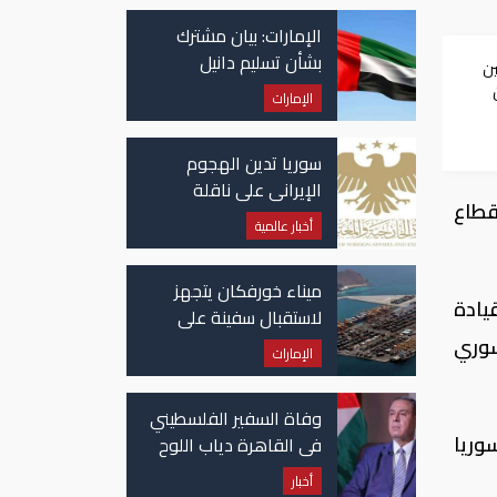
الإمارات: بيان مشترك
بشأن تسليم دانيل
ين
كينيهان إلى السلطات
الإمارات
الإيرلندية
سوريا تدين الهجوم
الإيراني على ناقلة
قطاع
"أدنوك" في مضيق هرمز
أخبار عالمية
ميناء خورفكان يتجهز
يادة
لاستقبال سفينة على
متنها 6068 سيارة صينية
سوري
الإمارات
وفاة السفير الفلسطيني
وريا
في القاهرة دياب اللوح
أخبار