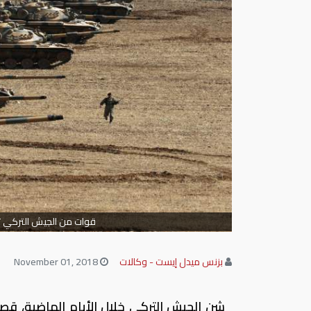
قوات من الجيش التركي ت
بزنس ميدل إيست - وكالات
November 01, 2018
شن الجيش التركي خلال الأيام الماضية، ق