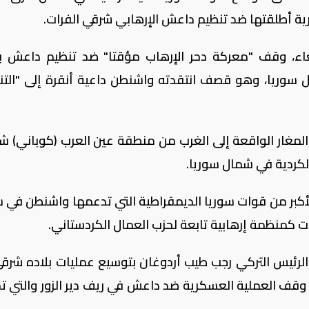
ة أطلقتها ضد تنظيم داعش الإرهابي شرقي الفرات.
ربعاء، وقف "معركة دحر الإرهاب مؤقتا" ضد تنظيم داعش 
سوريا، وهو قصف انتقدته واشنطن داعية أنقرة إلى "الت
غار الواقعة إلى الغرب من منطقة عين العرب (كوباني) ش
لكردية في شمال سوريا.
أكبر من قوات سوريا الديمقراطية التي تدعمها واشنطن في س
ت كمنظمة إرهابية تابعة لحزب العمال الكردستاني.
لرئيس التركي رجب طيب أردوغان بتوسيع عمليات بلاده شرقي
ى وقف العملية العسكرية ضد داعش في ريف دير الزور والتي 