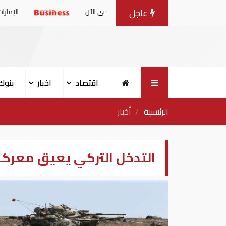
عاجل
6 مليون طن حتى الآن
الإمارات: بيان مشترك بش
اقتصاد
اخبار
بنوك
الرئيسية
أخبار
التدخل التركي يعيق معركة