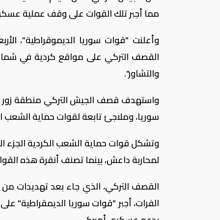
مما أجبر تلك القوات على وقف عملية عسكري
وأعلنت "قوات سوريا الديموقراطية"، الأ
القصف التركي على مواقع كردية في شمال 
والتشاور".
واستهدف قصف الجيش التركي منطقة زور الم
سوريا، وملاجئ تابعة لقوات حماية الشعب ا
وتشكل قوات حماية الشعب الكردية الجزء ال
لمحاربة داعش، بينما تصنف أنقرة هذه القوا
القصف التركي، الذي جاء بعد تهديدات من ا
الفرات، أجبر "قوات سوريا الديمقراطية" عل
بدعم عسكري أميركي.