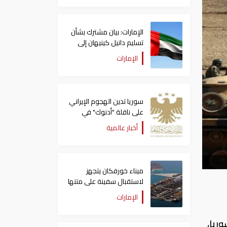
الإمارات: بيان مشترك بشأن
تسليم دانيل كينيهان إلى
السلطات الإيرلندية
الإمارات
سوريا تدين الهجوم الإيراني
على ناقلة "أدنوك" في
مضيق هرمز ‏
أخبار عالمية
ميناء خورفكان يتجهز
لاستقبال سفينة على متنها
6068 سيارة صينية
الإمارات
ريا،