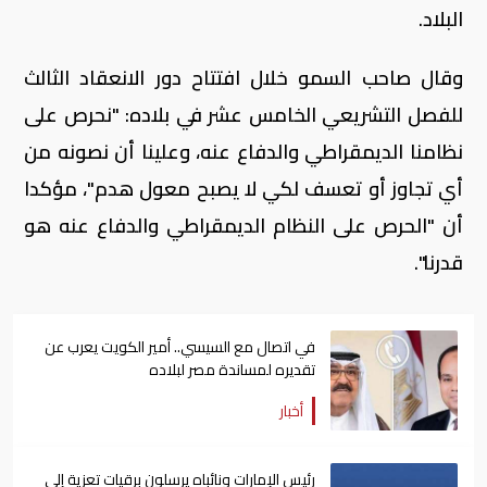
البلاد.
وقال صاحب السمو خلال افتتاح دور الانعقاد الثالث
للفصل التشريعي الخامس عشر في بلاده: "نحرص على
نظامنا الديمقراطي والدفاع عنه، وعلينا أن نصونه من
أي تجاوز أو تعسف لكي لا يصبح معول هدم"، مؤكدا
أن "الحرص على النظام الديمقراطي والدفاع عنه هو
قدرنا".
في اتصال مع السيسي.. أمير الكويت يعرب عن
تقديره لمساندة مصر لبلاده
أخبار
رئيس الإمارات ونائباه يرسلون برقيات تعزية إلى