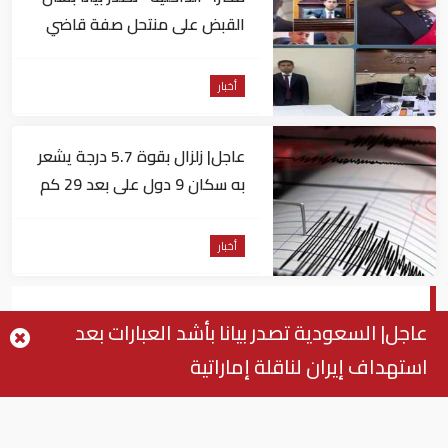
القبض على منتحل صفة قاضي
للاستيلاء على المواطنين
أخبار
عاجل| زلزال بقوة 5.7 درجة يشعر
به سكان 9 دول على بعد 29 كم
من السويس
أخبار
سوريا: تركيا لا تنفذ اتفاق إدلب
عاجل| السعودية تصدر بيانا بأشد العبارات بعد
استهداف إيران لناقلة إماراتية