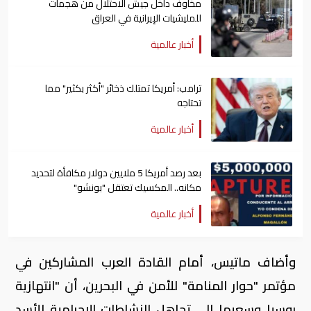
مخاوف داخل جيش الاحتلال من هجمات
للمليشيات الإيرانية في العراق
أخبار عالمية
ترامب: أمريكا تمتلك ذخائر "أكثر بكثير" مما
تحتاجه
أخبار عالمية
بعد رصد أمريكا 5 ملايين دولار مكافأة لتحديد
مكانه.. المكسيك تعتقل "بونشو"
أخبار عالمية
وأضاف ماتيس، أمام القادة العرب المشاركين في
مؤتمر "حوار المنامة" للأمن في البحرين، أن "انتهازية
روسيا وسعيها إلى تجاهل النشاطات الإجرامية للأسد