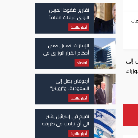
تقارير: ضغوط الحرس
الثوري عرقلت اتفاقاً
قات
وشيكاً حول هرمز
أخبار عالمية
ان
الإمارات: تعديل بعض
أحكام القرار الوزاري في
شأن الضريبة على
 إلى
اقتصاد
الشركات والأعمال
زراء
أردوغان يصل إلى
السعودية.. و"رويترز"
تكشف تفاصيل الاتفاق
أخبار عالمية
المرتقب
تقييم في إسرائيل يشير
الى أن ترامب في طريقه
الى إبرام اتفاق مع إيران
أخبار عالمية