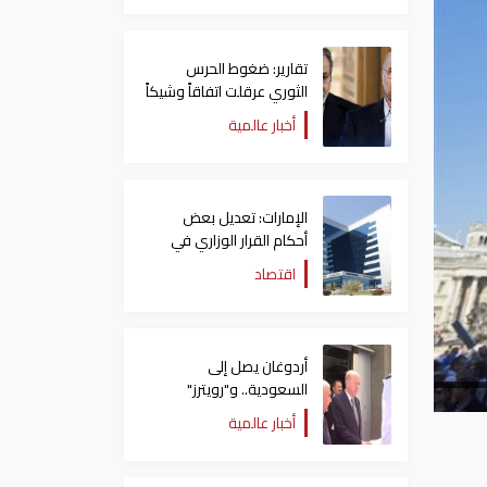
تقارير: ضغوط الحرس
الثوري عرقلت اتفاقاً وشيكاً
حول هرمز
أخبار عالمية
الإمارات: تعديل بعض
أحكام القرار الوزاري في
شأن الضريبة على الشركات
اقتصاد
والأعمال
أردوغان يصل إلى
السعودية.. و"رويترز"
تكشف تفاصيل الاتفاق
أخبار عالمية
المرتقب