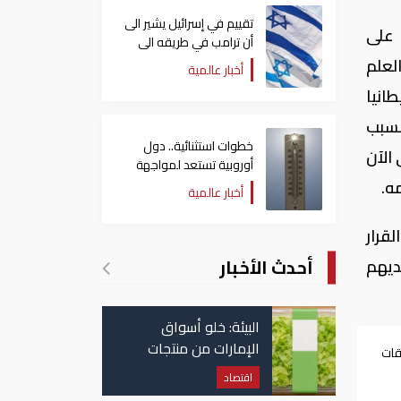
تقييم في إسرائيل يشير الى
 على
أن ترامب في طريقه الى
إبرام اتفاق مع إيران
لعلم
أخبار عالمية
انيا
بسبب
خطوات استثنائية.. دول
الآن
أوروبية تستعد لمواجهة
موجة حر غير مسبوقة
ه.
أخبار عالمية
قرار
أحدث الأخبار
ديهم
البيئة: خلو أسواق
الإمارات من منتجات
قات
الخس المرتبطة بتفشي
اقتصاد
داء السيكلوسبورا
ان