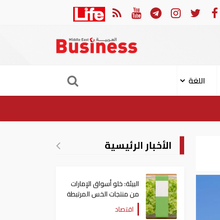
رات: تعديل بعض أحكام القرار الوزاري في شأن الضريبة على الشركات والأعمال
اللغة
الأخبار الرئيسية
البيئة: خلو أسواق الإمارات
من منتجات الخس المرتبطة
بتفشي داء السيكلوسبورا
اقتصاد