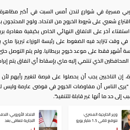
وروبي مسيرة في شوارع لندن أمس السبت في أكبر مظاهرة
 اقتراع شعبي على شروط الخروج من الاتحاد. ولوح المحتجون با
 استفتاء آخر على الاتفاق النهائي الخاص بكيفية مغادرة بريط
 في وقت تتزايد فيه الضغوط على رئيسة الوزراء تيريزا ماي 
سة أشهر فقط على موعد خروج بريطانيا. ولم يتم التوصل حتى 
لمحافظين الذي تنتمي إليه ماي بإسقاط أي اتفاق يتم إبرام
ن الناخبين يجب أن يحصلوا على فرصة لتغيير رأيهم لأن ال
 "يرى الناس أن مفاوضات الخروج في فوضى عارمة وليس ل
لى حد ما أنها غير قابلة للتنفيذ".
وزير الخارجية المصري:
الاتحاد الأوروبي: التدف
نتوقع تلقي 1.5 مليار يورو
التجارية تتعافى ⁠بعد
من الاتحاد الأوروبي خلال
التفاهم بين أمريكا وإير