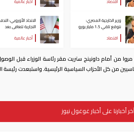
اقتصاد
أخبار عالمية
أيام
وزير الخارجية المصري:
الاتحاد الأوروبي: التدف
نتوقع تلقي 1.5 مليار يورو
التجارية تتعافى ⁠بعد
من الاتحاد الأوروبي خلال
التفاهم بين أمريكا وإير
اقتصاد
أخبار عالمية
أيام
روا من أمام داونينج ستريت مقر رئاسة الوزراء قبل الوصول
يين من كل الأحزاب السياسية الرئيسية. واستبعدت رئيسة الو
خر أخبارنا على أخبار غوغول نيوز