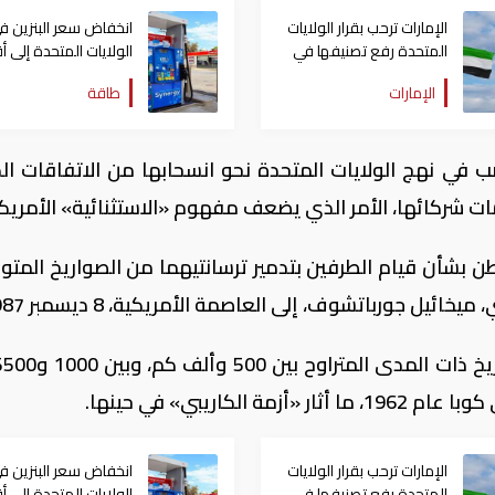
الإمارات ترحب بقرار الولايات
انخفاض سعر البنزين ف
المتحدة رفع تصنيفها في
الولايات المتحدة إلى أ
ضوابط التصدير
من أربعة دولارات
الإمارات
طاقة
 في نهج الولايات المتحدة نحو انسحابها من الاتفاقات الد
مات شركائها، الأمر الذي يضعف مفهوم «الاستثنائية» الأمريكي
بشأن قيام الطرفين بتدمير ترسانتيهما من الصواريخ المت
ئيل جورباتشوف، إلى العاصمة الأمريكية، 8 ديسمبر 1987.
كاريبي» في حينها.
الإمارات ترحب بقرار الولايات
انخفاض سعر البنزين ف
المتحدة رفع تصنيفها في
الولايات المتحدة إلى أ