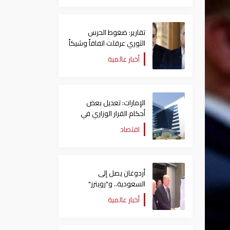
تقارير: ضغوط الحرس
الثوري عرقلت اتفاقاً وشيكاً
حول هرمز
أخبار عالمية
الإمارات: تعديل بعض
أحكام القرار الوزاري في
شأن الضريبة على الشركات
اقتصاد
والأعمال
أردوغان يصل إلى
السعودية.. و"رويترز"
تكشف تفاصيل الاتفاق
أخبار عالمية
المرتقب