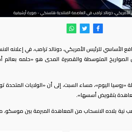
س الأمريكي، دونالد ترامب في العاصمة الفنلندية هلسنكي - صورة أرشيفية
دافع الأساسي للرئيس الأمريكي، دونالد ترامب، في إعلانه الا
لصواريخ المتوسطة والقصيرة المدى هو «حلمه بعالم أ
 «روسيا اليوم»، مساء السبت، إلى أن «الولايات المتحدة ت
معاهدة بتقويض أسسها».
مب نية بلاده الانسحاب من المعاهدة المبرمة بين موسكو، م