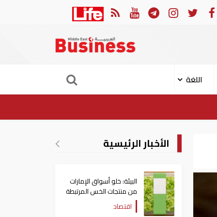
رات: تعديل بعض أحكام القرار الوزاري في شأن الضريبة على الشركات والأعمال
اللغة
الأخبار الرئيسية
البيئة: خلو أسواق الإمارات
من منتجات الخس المرتبطة
بتفشي داء السيكلوسبورا
اقتصاد