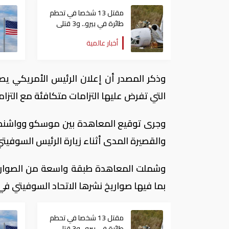
مقتل 13 شخصا في تحطم
طائرة في بيرو.. و3 قتلى
في انفجار وسط موسكو
أخبار عالمية
وذكر المصدر أن إعلان الرئيس الأمريكي يصب
التي تفرض عليها التزامات متكافئة مع التزا
وجرى توقيع المعاهدة بين موسكو وواشنطن 
والقصيرة المدى أثناء زيارة الرئيس السوفيتي، ميخا
بما فيها صواريخ نشرها الاتحاد السوفيتي في كوبا عام 1962، ما أثار «أزمة ال
مقتل 13 شخصا في تحطم
طائرة في بيرو.. و3 قتلى