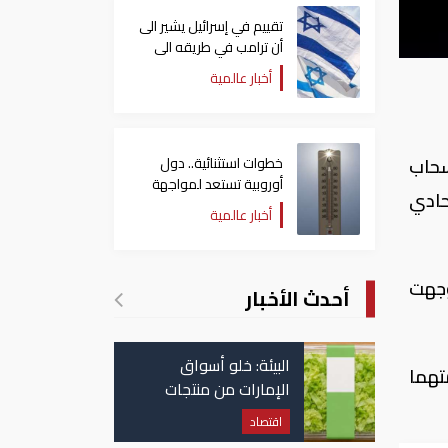
تقييم في إسرائيل يشير الى
أن ترامب في طريقه الى
إبرام اتفاق مع إيران
أخبار عالمية
خطوات استثنائية.. دول
نسحاب
أوروبية تستعد لمواجهة
حادي
موجة حر غير مسبوقة
أخبار عالمية
وجهت
أحدث الأخبار
البيئة: خلو أسواق
تهما
الإمارات من منتجات
الخس المرتبطة بتفشي
اقتصاد
داء السيكلوسبورا