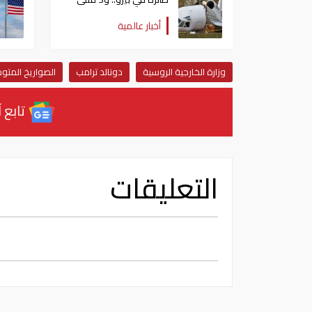
في انفجار وسط موسكو
أخبار عالمية
وزارة الخارجية الروسية
دونالد ترامب
الصواريخ المت
تابع آ
التعليقات