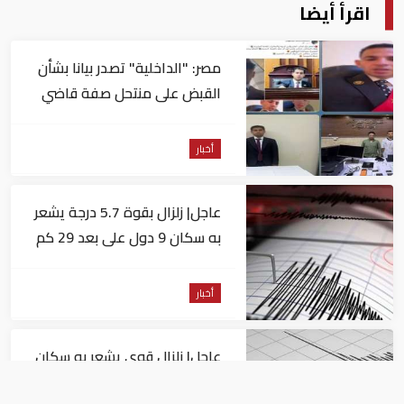
اقرأ أيضا
مصر: "الداخلية" تصدر بيانا بشأن
القبض على منتحل صفة قاضي
للاستيلاء على المواطنين
أخبار
عاجل| زلزال بقوة 5.7 درجة يشعر
به سكان 9 دول على بعد 29 كم
من السويس
أخبار
عاجل| زلزال قوي يشعر به سكان
القاهرة