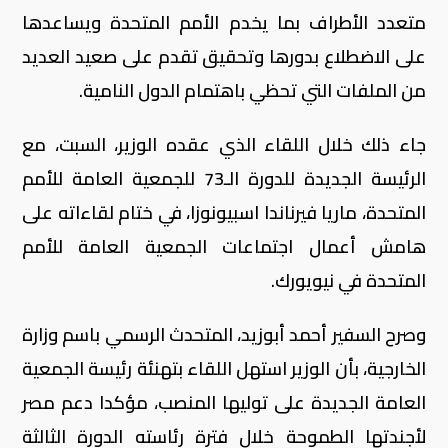
متعدد الأطراف بما يخدم الأمم المتحدة ويساعدها
على الاضطلاع بدورها وتحقيق تقدم على صعيد العديد
من الملفات التي تحظي باهتمام الدول النامية.
جاء ذلك خلال اللقاء الذي عقده الوزير، السبت، مع
الرئيسة الجديدة للدورة الـ73 للجمعية العامة للأمم
المتحدة، ماريا فيرناندا اسبيونوزا، في ختام لقاءاته على
هامش أعمال اجتماعات الجمعية العامة للأمم
المتحدة في نيويورك.
وصرح السفير أحمد أبوزيد، المتحدث الرسمي باسم وزارة
الخارجية، بأن الوزير استهل اللقاء بتهنئة رئيسة الجمعية
العامة الجديدة على توليها المنصب، مؤكدا دعم مصر
لأجندتها الطموحة خلال فترة رئاسته الدورة الثالثة