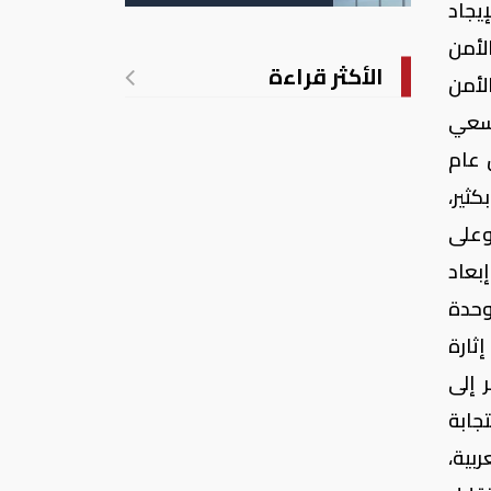
الانتهاكات الإسرائيلية
يجاد
في غزة
لأمن
الأكثر قراءة
لأمن
لسعي
 عام
كثير،
عبر التاريخ على جيرانها، ومن ذلك اعتداؤها على أراضينا عامي 1937 و 1986، وعلى
ل إبعاد
وحدة
ثارة
 إلى
جابة
بية،