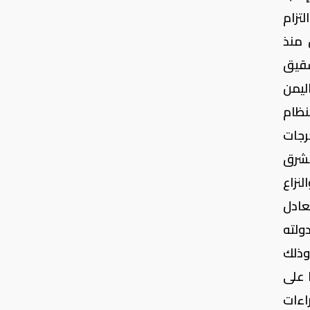
تزام
 منذ
شقيق
ليمن
نظام
خرجات
في الشرق
نزاع
عادل
ولته
ئين، وذلك
 على
اءات