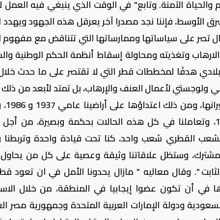
الحياة الآمنة. وتابع" في الوقت الذي ينبغي فيه العمل لإ
ق الأوسط، فإننا نجد مصدرا آخر يعرقل هذه الجهود ويهدد ا
تزال تصر على سياساتها وممارساتها التي تتناقض مع مفهوم ا
لارهاب وتغذيته ومحاولة إسقاط أنظمة الحكم الوطنية وا
بلادي هدفًا لمخططات قطر التي لا تقتصر على ما حدث خلال
امي ولوجستي لأعمال العنف والإرهاب، بل تمتد لأبعد من ذلك ب
حيث تكررت اعتداءات قطر 
حدود المملكة العربية السعودية عام 1992، وتعاملنا في كل هذه الحالات بحكمة وبصيرة، من أج
لشعب القطري شعب واحد، كنا تحت قيادة واحدة وتربطنا 
المشترك، وستظل علاقاتنا وثيقة وعصية على كل من يحاول إ
لثابت ". وقال معاليه " مازال يحدونا الأمل في ان تعود قطر
 في أن تكون عضوا إيجابيا في المنطقة، من خلال الاست
سعودية ودولة الإمارات العربية المتحدة وجمهورية مصر العر