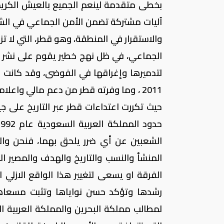
بخطى متقدمة لينعم الجميع بالعيش الكريم و
آليات مشتركة تضمن الأمن الجماعي في الشر
والاستقرار في المنطقة، وهو قطر، التي لا 
الجماعي، في ظل نهج خطير يقوم على نشر ا
لتدميرها وإغراقها في الفوضى، وقد كانت 
2011 ، وما وفرته قطر من دعم مالي واعل
الشعبين عن أي ضرر يلحق بهما، فنحن وا
المنشأ والنسب والتاريخ والهدف والمصير 
الفرقة او يسعى لتغيير هذا الواقع الازلي ا
رشدها وتؤكد حسن نواياها وتثبت مسعاها
لمطالب مملكة البحرين والمملكة العربية ال