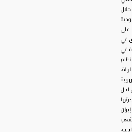
خلال
ودية
 على
ق في
ة في
نظام
واة،
هوية
 لحل
رتها
يران
لشعب
دلب،