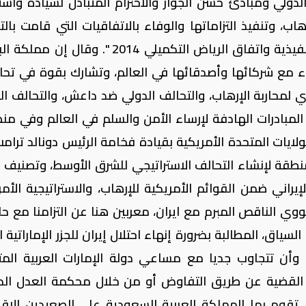
دولي ومبادئ حسن الجوار والاحترام المتبادل لسيادة واست
، وتنفيذ التزاماتها والوفاء بالاتفاقيات التي قامت بالت
عليها، خاصة اتفاق الرياض 2013 وآليته التنفيذية واتفاق الرياض التكميلي 2014 ". وقا
ء مع شركائها وأصدقائها في العالم، وتشارك بقوة في تحا
 لمحاربة الإرهاب، والتحالف الدولي ضد داعش، والتحالف ال
لمبادرات الهادفة لإرساء الأمن والسلم في العالم وفي منط
يات المتحدة الأمريكية بقيادة فخامة الرئيس دونالد ترام
طقة لإنشاء التحالف الاستراتيجي للشرق الأوسط، وتصنيف
يراني ضمن القوائم الأمريكية للإرهاب، والاستراتيجية الأمر
ووي الناقص المبرم مع ايران، معربين هنا عن التزامنا مع حلف
ياق، المطالبة بضرورة إنهاء احتلال إيران للجزر الإماراتية ا
أن تتجاوب جديا مع مساعي دولة الإمارات العربية المت
 القضية عن طريق التفاوض أو من خلال محكمة العدل الدو
تي تقوم بها المملكة العربية السعودية على الصعيدين الإق