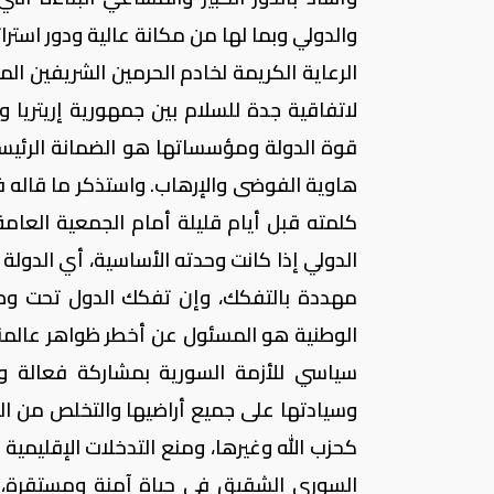
والدولي وبما لها من مكانة عالية ودور استرا
الرعاية الكريمة لخادم الحرمين الشريفين ا
لاتفاقية جدة للسلام بين جمهورية إريتريا و
قوة الدولة ومؤسساتها هو الضمانة الرئيس
هاوية الفوضى والإرهاب. واستذكر ما قاله 
كلمته قبل أيام قليلة أمام الجمعية العامة
الدولي إذا كانت وحدته الأساسية، أي الدولة
مهددة بالتفكك، وإن تفكك الدول تحت وطأة ا
الوطنية هو المسئول عن أخطر ظواهر عالمنا ا
سياسي للأزمة السورية بمشاركة فعالة 
وسيادتها على جميع أراضيها والتخلص من ال
كحزب الله وغيرها، ومنع التدخلات الإقليمي
السوري الشقيق في حياة آمنة ومستقرة، مر