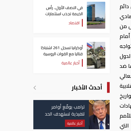
دائم
في النصف الأول.. رأس
الخيمة تجذب استثمارات
صادي
تتجاوز 771 مليون درهم
اقتصاد
ل من
أمام
تواجه
أوكرانيا تسجل 261 اشتباكا
قتاليا مع القوات الروسية
لدول
أخبار عالمية
ا ضد
عالي
لابية
أحدث الأخبار
اريخ
ادات
ترامب يوقّع أوامر
تنفيذية تستهدف الحد
لأمم
من منح الجنسية
أخبار عالمية
ريخ التي
الأمريكية بالولادة