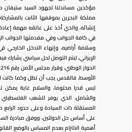
مؤكدين مساندتنا لجهود السيد ستيفان دي
مملكة البحرين بموقفها الثابت بالمشارك
إنشائه، والذي أخذ على عاتقه مهمة إعادة
في كافة الجوانب وفي مقدمتها الجوانب ال
وسلامة أراضيه، وإنهاء التدخل الخارجي ف
الإيراني، ليتم التوصل لحل سياسي يشارك فيه 
الأوسط، فالقدس يجب أن تظل وكما كانت الرمز 
ليس قدرا محتوما، والسلام غاية يمكن تح
والشامل، الذي يوفر للشعب الفلسطيني 
على أساس حل الدولتين، ووفق مبادرة السلام
أهمية الالتزام بعدم المساس بالوضع القان