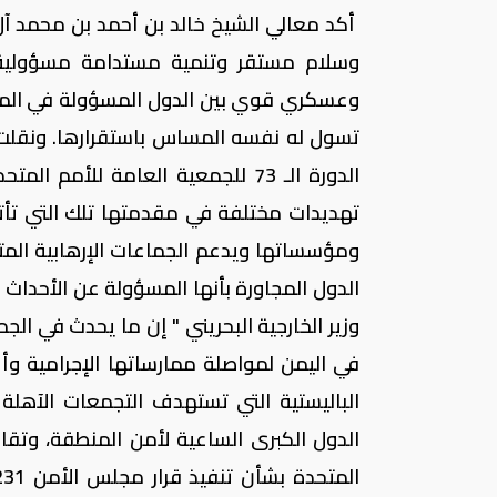
أكد معالي الشيخ خالد بن أحمد بن محمد آل
وسلام مستقر وتنمية مستدامة مسؤولية
وعسكري قوي بين الدول المسؤولة في الم
تسول له نفسه المساس باستقرارها. ونقلت و
الدورة الـ 73 للجمعية العامة للأ
تهديدات مختلفة في مقدمتها تلك التي تأتي
ومؤسساتها ويدعم الجماعات الإرهابية المت
الدول المجاورة بأنها المسؤولة عن الأحداث
وزير الخارجية البحريني " إن ما يحدث في الجم
في اليمن لمواصلة ممارساتها الإجرامية وأع
الباليستية التي تستهدف التجمعات الآهلة
الدول الكبرى الساعية لأمن المنطقة، وتقاري