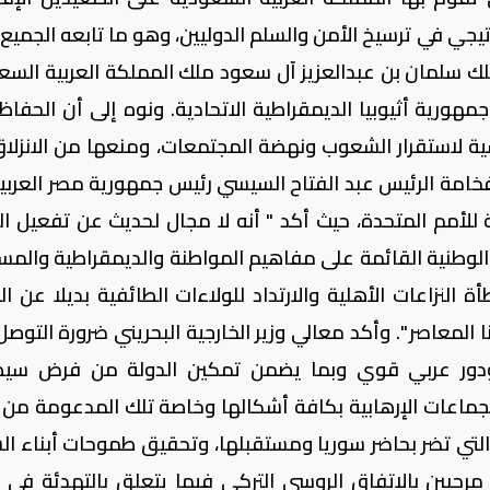
تيجي في ترسيخ الأمن والسلم الدوليين، وهو ما تابعه الجميع 
لملك سلمان بن عبدالعزيز آل سعود ملك المملكة العربية السع
جمهورية أثيوبيا الديمقراطية الاتحادية. ونوه إلى أن الحفاظ
ية لاستقرار الشعوب ونهضة المجتمعات، ومنعها من الانزلا
فخامة الرئيس عبد الفتاح السيسي رئيس جمهورية مصر العربي
 للأمم المتحدة، حيث أكد " أنه لا مجال لحديث عن تفعيل ال
 الوطنية القائمة على مفاهيم المواطنة والديمقراطية والمسا
لنزاعات الأهلية والارتداد للولاءات الطائفية بديلا عن ال
لمعاصر ". وأكد معالي وزير الخارجية البحريني ضرورة التوصل
ودور عربي قوي وبما يضمن تمكين الدولة من فرض سيط
جماعات الإرهابية بكافة أشكالها وخاصة تلك المدعومة من إ
ة التي تضر بحاضر سوريا ومستقبلها، وتحقيق طموحات أبناء ا
حبين بالاتفاق الروسي التركي فيما يتعلق بالتهدئة في إ