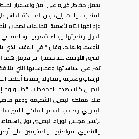
تحمل مخاطر كبيرة على أمن واستقرار المنطق
المندب ". ولفت إلى حرص المملكة الدائم ع
وإدراكها التام لأهمية التحالفات لضمان ال
الدول وتنميتها ورخاء شعوبها وخاصة في م
الأوسط والعالم. وقال " في الوقت الذي ي
الشرق الأوسط، نجد مصدرا آخر يعرقل هذه ال
تصر على سياساتها وممارساتها التي تتنا
الإرهاب وتغذيته ومحاولة إسقاط أنظمة الح
البحرين كانت هدفا لمخططات قطر. ونوه إل
ملك مملكة البحرين الشقيقة ودعم صاحب ا
البحريني وصاحب السمو الملكي الأمير سلمان
لرئيس مجلس الوزراء البحريني تولي اهتماما
والتنموي لمواطنيها والمقيمين على أرضها