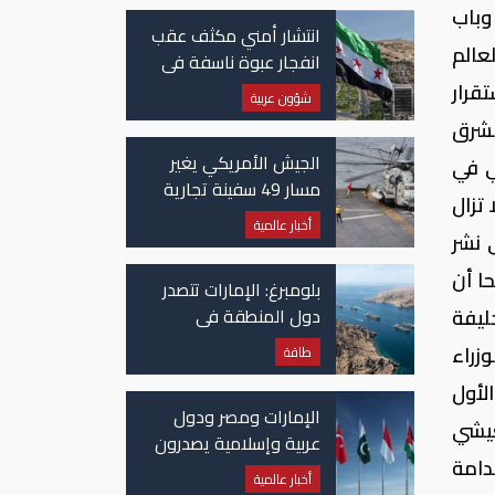
وباب
انتشار أمني مكثف عقب
عالم
انفجار عبوة ناسفة في
حافلة ركاب في سوريا
قرار
شؤون عربية
لشرق
الجيش الأمريكي يغير
ي في
مسار 49 سفينة تجارية
تزال
في مضيق هرمز
أخبار عالمية
 نشر
ا أن
بلومبرغ: الإمارات تتصدر
دول المنطقة في
ليفة
صادرات النفط عبر مضيق
زراء
طاقة
هرمز
لأول
الإمارات ومصر ودول
عيشي
عربية وإسلامية يصدرون
دامة
بيانا مشتركا بشأن
أخبار عالمية