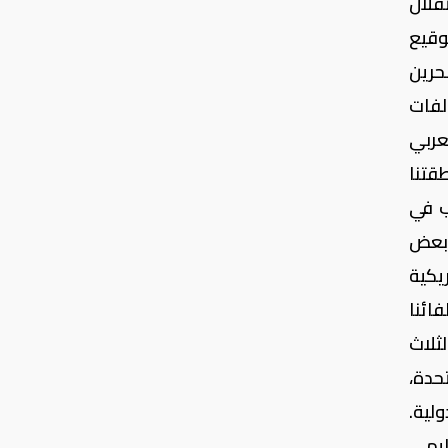
قلال
وقيع
ل إن مملكة البحرين
لفات
عربي
قتنا
ب في
 بعض
يكية
ائنا
لثلاث
حدة،
لية.
ليمي