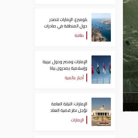
بلومبرغ: الإمارات تتصدر
دول المنطقة في صادرات
النفط عبر مضيق هرمز
طاقة
الإمارات ومصر ودول عربية
وإسلامية يصدرون بيانا
مشتركا بشأن الانتهاكات
أخبار عالمية
الإسرائيلية في غزة
الإمارات: النيابة العامة
تؤجل نظر قضية العتاد
العسكري للسودان
الإمارات