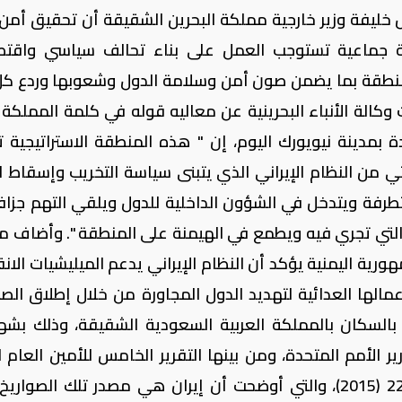
 خليفة وزير خارجية مملكة البحرين الشقيقة أن تحقيق أمن 
 جماعية تستوجب العمل على بناء تحالف سياسي واقت
نطقة بما يضمن صون أمن وسلامة الدول وشعوبها وردع ك
كالة الأنباء البحرينية عن معاليه قوله في كلمة المملكة 
مم المتحدة بمدينة نيويورك اليوم، إن " هذه المنطقة الاستراتيجية 
 من النظام الإيراني الذي يتبنى سياسة التخريب وإسقاط ا
طرفة ويتدخل في الشؤون الداخلية للدول ويلقي التهم جزاف
 التي تجري فيه ويطمع في الهيمنة على المنطقة ". وأضاف م
هورية اليمنية يؤكد أن النظام الإيراني يدعم الميليشيات الانق
مالها العدائية لتهديد الدول المجاورة من خلال إطلاق الصو
 بالسكان بالمملكة العربية السعودية الشقيقة، وذلك بشه
ر الأمم المتحدة، ومن بينها التقرير الخامس للأمين العام ل
المتحدة بشأن تنفيذ قرار مجلس الأمن 2231 (2015)، والتي أوضحت أن إيران هي مصدر تلك الصوا