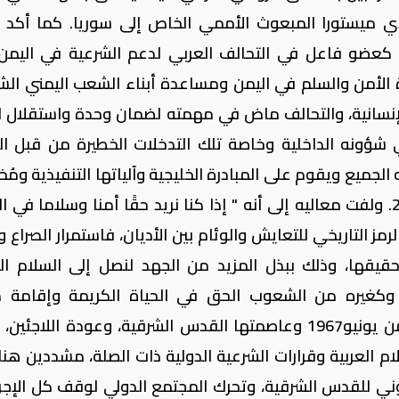
 ميستورا المبعوث الأممي الخاص إلى سوريا. كما أكد ال
ة كعضو فاعل في التحالف العربي لدعم الشرعية في اليمن
 الأمن والسلم في اليمن ومساعدة أبناء الشعب اليمني ال
إنسانية، والتحالف ماض في مهمته لضمان وحدة واستقلال ا
ي شؤونه الداخلية وخاصة تلك التدخلات الخطيرة من قبل ال
الجميع ويقوم على المبادرة الخليجية وآلياتها التنفيذية ومُ
الحوار الوطني، وقرار مجلس الأمن رقم 2216. ولفت معاليه إلى أنه " إذا كنا نريد حقًا أمنا وسلاما 
التاريخي للتعايش والوئام بين الأديان، فاستمرار الصراع وال
قيقها، وذلك ببذل المزيد من الجهد لنصل إلى السلام ال
وكغيره من الشعوب الحق في الحياة الكريمة وإقامة د
المستقلة ذات السيادة وعلى حدود الرابع من يونيو1967 وعاصمتها القدس الشرقية، وعودة اللاج
 العربية وقرارات الشرعية الدولية ذات الصلة، مشددين هنا
وني للقدس الشرقية، وتحرك المجتمع الدولي لوقف كل الإجر