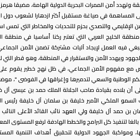
ة وتهدد أمن الممرات البحرية الدولية الهامة، مضيقا هرمز 
لى المساهمة في صياغة مستقبل أكثر ازدهارا لشعوب دول ال
أمن الإقليمي والتصدي بحزم للتحديات والمخاطر التي تمس است
نطقة الخليج العربي التي تعتبر ركنا أساسيا في منطقة ا
نبغي فيه العمل لإيجاد آليات مشتركة تضمن الأمن الجماع
جهود ويهدد الأمن والاستقرار في المنطقة، وهو قطر التي لا 
قض مع مفهوم الأمن الجماعي، في ظل نهج خطير يقوم على
كم الوطنية والسعي لتدميرها وإغراقها في الفوضى "، موضح
ى أن بلاده بقيادة صاحب الجلالة الملك حمد بن عيسى آل خ
لسمو الملكي الأمير خليفة بن سلمان آل خليفة رئيس الو
 بن حمد آل خليفة ولي العهد نائب القائد الأعلى النائب ا
 بالغا لتنفيذ كل البرامج والخطط الهادفة لرفع المستوى الم
، ومواكبة الجهود الدولية لتحقيق أهداف التنمية المست