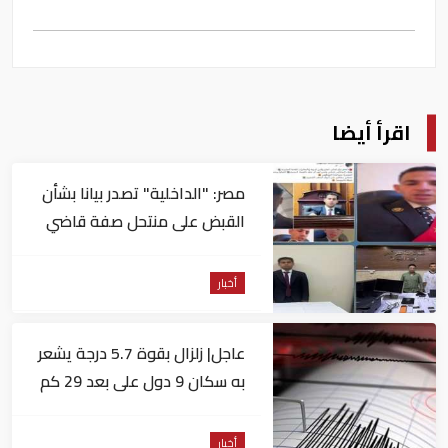
اقرأ أيضا
مصر: "الداخلية" تصدر بيانا بشأن
القبض على منتحل صفة قاضي
للاستيلاء على المواطنين
أخبار
عاجل| زلزال بقوة 5.7 درجة يشعر
به سكان 9 دول على بعد 29 كم
من السويس
أخبار