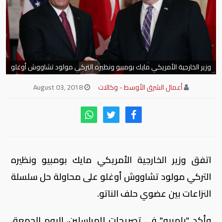
وزير الخارجية الأمريكي مايك بومبيو ونظيره التركي مولود تشاووش أوغلو
أعمال الشرق الأوسط - وكالات
August 03, 2018
اتفق وزير الخارجية الأمريكي مايك بومبيو ونظيره
التركي مولود تشاووش أوغلو على محاولة حل سلسلة
النزاعات بين عضوي حلف الناتو.
وأكد "بامبيو" في تصريحات للمراسلين، اليوم الجمعة،