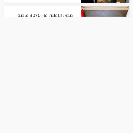
مصر: الإعلان عن 3070 فرصة
عمل بمجموعة طلعت مصطفى
أخبار
مصر: "الداخلية" تصدر بيانا بشأن
القبض على منتحل صفة قاضي
للاستيلاء على المواطنين
أخبار
الامم المتحدة تترأس جلسة مشاورات فى
روسيا حول سوريا