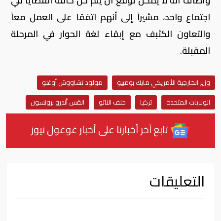
وأضاف أنه لا يمكن توقع أن يتم حل كافة القضايا في
اجتماع واحد، مشيراً إلى أنهم اتفقا على العمل معاً
والتعاون الكثبف مع إبقاء لغة الحوار في المرحلة
المقبلة.
وزير الخارجية الأمريكي مايك بومبيو
مولود تشاووش أوغلو
الولايات المتحدة
تركيا
حلف الناتو
القس أندرو برونسون
تابع آخر أخبارنا على أخبار غوغول نيوز
التعليقات